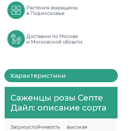
Растения выращены
Шарафуга
Смородина
Сиреневые
в Подмосковье
Шелковица
Сортовые
Спрей
Яблони
Черника
Флорибунда
Доставим по Москве
и Московской области
Шиповник
Чайно гибридные
Шрабы
Характеристики
Штамбовые
Саженцы розы Септе
Дайл: описание сорта
Засухоустойчивость
высокая