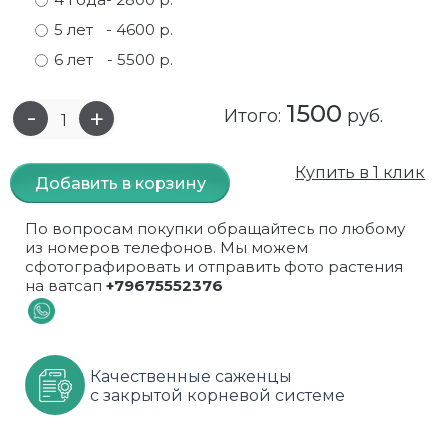
5 лет
- 4600 р.
Самшит
Малиновое дерево
Кизил
Мускусные
6 лет
- 5500 р.
Сирень
Миндаль
Крыжовник
Оранжевые розы
1500
Итого:
руб.
Спирея
Облепиха высокорослая
Малина
Парковые
Форзиция
Облепиха высокорослая, раскидистая
На штамбе
Пионовидные
Купить в 1 клик
Добавить в корзину
Шиповник декоративный красный
Орех (Фундук)
Облепиха
Плетистые
По вопросам покупки обращайтесь по любому
из номеров телефонов. Мы можем
Шиповник декоративный, белый
Персики
Оптом
Почвопокровные
сфотографировать и отправить фото растения
на ватсап
+79675552376
Юкка
Сливы
От производителя
разноцветные
Хурма
Рябина
Роза ругоза
Качественные саженцы
Черемуховое дерева
Рябина красная
Розовые розы
с закрытой корневой системе
Черешни
Рябина черноплодная
Розы фиолетовые