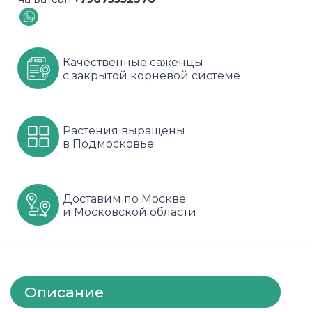
Шарафуга
Смородина
Сиреневые
Шелковица
Сортовые
Спрей
Качественные саженцы
с закрытой корневой системе
Яблони
Черника
Флорибунда
Шиповник
Чайно гибридные
Растения выращены
в Подмосковье
Шрабы
Штамбовые
Доставим по Москве
и Московской области
Описание