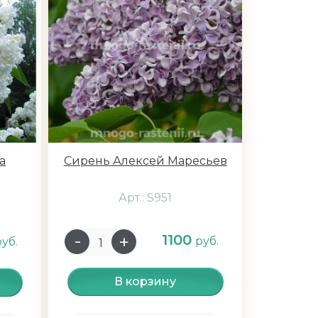
а
Сирень Алексей Маресьев
Арт.: S951
1100
руб.
руб.
В корзину