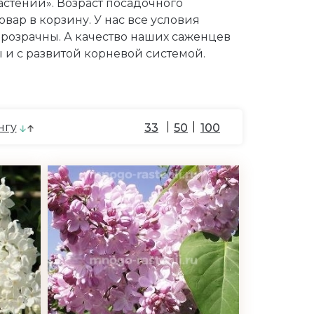
стений». Возраст посадочного
овар в корзину. У нас все условия
розрачны. А качество наших саженцев
 и с развитой корневой системой.
нгу
33
50
100