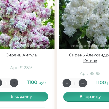
Сирень Айгуль
Сирень Александр
Котова
Арт.: S12815
Арт.: 85195
1100
1100
руб.
В корзину
В корзину