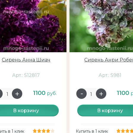
Сирень Анна Шиач
Сирень Анри Робе
Арт.: S12817
Арт.: S981
1100
1100
руб.
В корзину
В корзину
ить в 1 клик
Купить в 1 клик