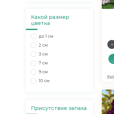
Какой размер
цветка
до 1 см
2 см
3 см
7 см
9 см
Куп
10 см
Присутствие запаха