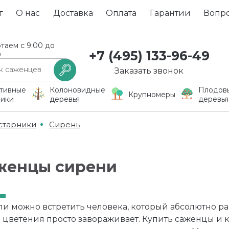
г
О нас
Доставка
Оплата
Гарантии
Вопр
таем с 9:00 до
+7 (495) 133-96-49
0
Заказать звонок
тивные
Колоновидные
Плодов
Крупномеры
ники
деревья
деревья
старники
Сирень
женцы сирени
ли можно встретить человека, который абсолютно р
 цветения просто завораживает. Купить саженцы и 