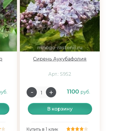
р
Сирень Аукубафолия
Арт.: S952
1100
руб.
руб.
В корзину
Купить в 1 клик