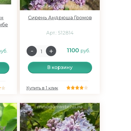
ан
Сирень Андрюша Громов
мбе
Арт.: S12814
1100
руб.
руб.
В корзину
Купить в 1 клик