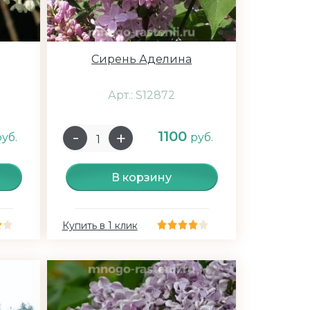
Сирень Аделина
Арт.: S12872
1100
руб.
руб.
В корзину
Купить в 1 клик