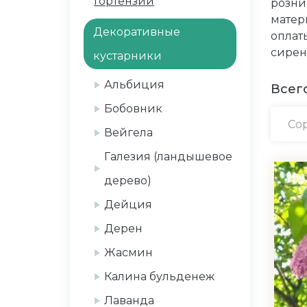
Гортензии
розни
матери
Декоративные
оплат
сирен
кустарники
Альбиция
Всего
Бобовник
Сор
Вейгела
Галезия (ландышевое
дерево)
Дейция
Дерен
Жасмин
Калина бульденеж
Лаванда