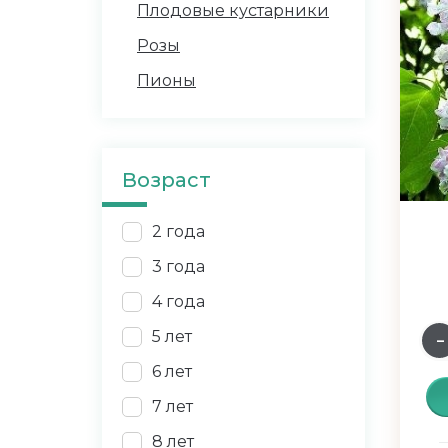
Плодовые кустарники
Розы
Пионы
Возраст
2 года
3 года
4 года
5 лет
6 лет
7 лет
8 лет