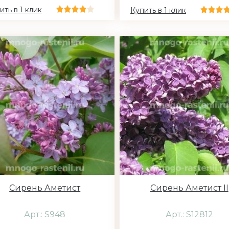
ить в 1 клик
Купить в 1 клик
Сирень Аметист
Сирень Аметист II
Арт.: S948
Арт.: S12812