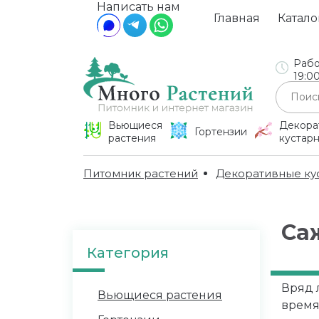
Написать нам
Главная
Катало
Рабо
19:0
Вьющиеся
Декора
Гортензии
растения
кустар
Питомник растений
Декоративные ку
Са
Категория
Вряд 
Вьющиеся растения
время