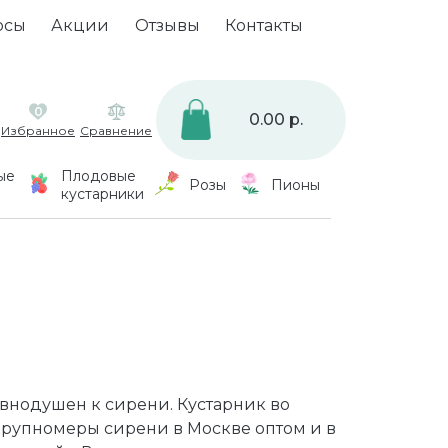
осы
Акции
Отзывы
Контакты
0
0.00 р.
Избранное
Сравнение
ые
Плодовые
Розы
Пионы
кустарники
авнодушен к сирени. Кустарник во
крупномеры сирени в Москве оптом и в