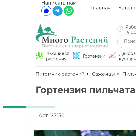
Написать нам
Главная
Катало
Рабо
19:0
Вьющиеся
Декора
Гортензии
растения
кустар
Питомник растений
Саженцы
Пиль
Гортензия пильчат
Арт.:
S7150