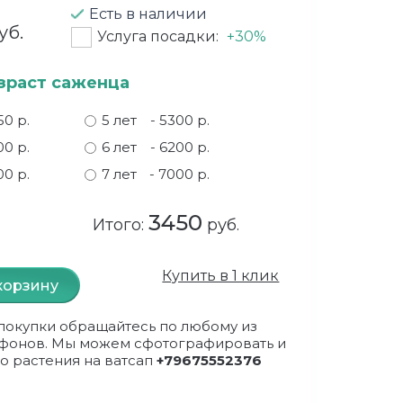
Есть в наличии
уб.
Услуга посадки:
+30%
зраст саженца
50 р.
5 лет
- 5300 р.
00 р.
6 лет
- 6200 р.
00 р.
7 лет
- 7000 р.
3450
Итого:
руб.
Купить в 1 клик
корзину
покупки обращайтесь по любому из
фонов. Мы можем сфотографировать и
о растения на ватсап
+79675552376