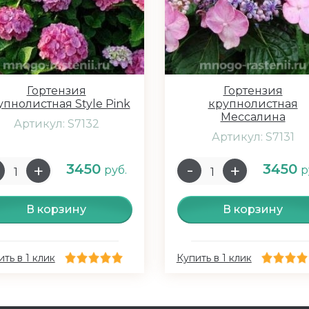
Гортензия
Гортензия
упнолистная Style Pink
крупнолистная
Мессалина
Артикул: S7132
Артикул: S7131
3450
3450
руб.
р
В корзину
В корзину
ть в 1 клик
Купить в 1 клик