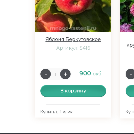
Яблоня Беркутовское
кр
Артикул: S416
900
руб.
В корзину
Купить в 1 клик
Купи