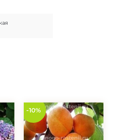
кая
-10%