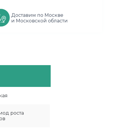
Доставим по Москве
и Московской области
кая
иод роста
ов