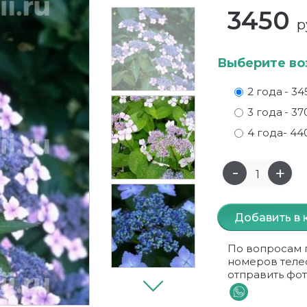
3450
р
Выберите во
2 года
- 34
3 года
- 37
4 года
- 44
Добавить в 
По вопросам 
номеров теле
отправить фот