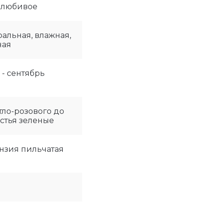
олюбивое
ральная, влажная,
ная
- сентябрь
тло-розового до
истья зеленые
нзия пильчатая