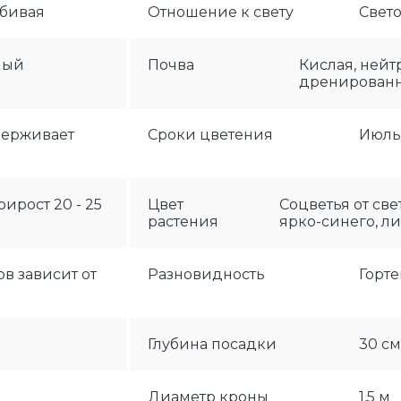
бивая
Отношение к свету
Свет
ный
Почва
Кислая, нейт
дренирован
держивает
Сроки цветения
Июль 
ирост 20 - 25
Цвет
Соцветья от све
растения
ярко-синего, л
в зависит от
Разновидность
Горте
Глубина посадки
30 см
Диаметр кроны
1,5 м