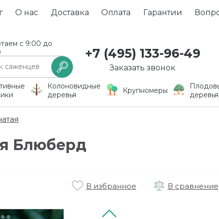
г
О нас
Доставка
Оплата
Гарантии
Вопр
таем с 9:00 до
+7 (495) 133-96-49
0
Заказать звонок
тивные
Колоновидные
Плодов
Крупномеры
ники
деревья
деревья
чатая
ая Блюберд
В избранное
В сравнение