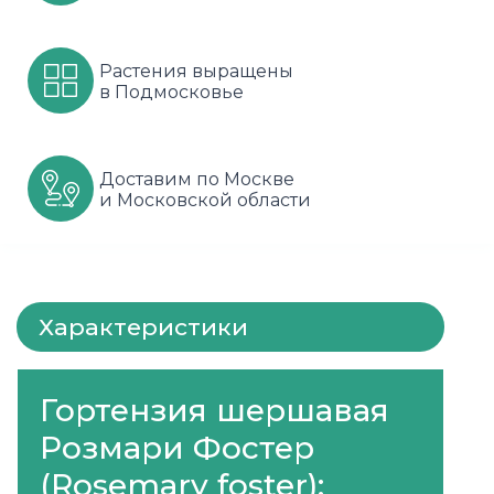
Шарафуга
Смородина
Сиреневые
Растения выращены
Шелковица
Сортовые
Спрей
в Подмосковье
Яблони
Черника
Флорибунда
Доставим по Москве
Шиповник
Чайно гибридные
и Московской области
Шрабы
Штамбовые
Характеристики
Гортензия шершавая
Розмари Фостер
(Rosemary foster):