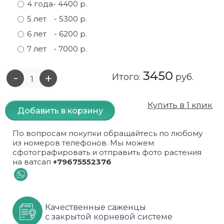
4 года
- 4400 р.
Самшит
Малиновое дерево
Кизил
Мускусные
5 лет
- 5300 р.
6 лет
- 6200 р.
Сирень
Миндаль
Крыжовник
Оранжевые розы
7 лет
- 7000 р.
Спирея
Облепиха высокорослая
Малина
Парковые
3450
Итого:
руб.
Форзиция
Облепиха высокорослая, раскидистая
На штамбе
Пионовидные
Купить в 1 клик
Шиповник декоративный красный
Орех (Фундук)
Облепиха
Плетистые
Добавить в корзину
Шиповник декоративный, белый
Персики
Оптом
Почвопокровные
По вопросам покупки обращайтесь по любому
из номеров телефонов. Мы можем
Юкка
Сливы
От производителя
разноцветные
сфотографировать и отправить фото растения
на ватсап
+79675552376
Хурма
Рябина
Роза ругоза
Черемуховое дерева
Рябина красная
Розовые розы
Качественные саженцы
с закрытой корневой системе
Черешни
Рябина черноплодная
Розы фиолетовые