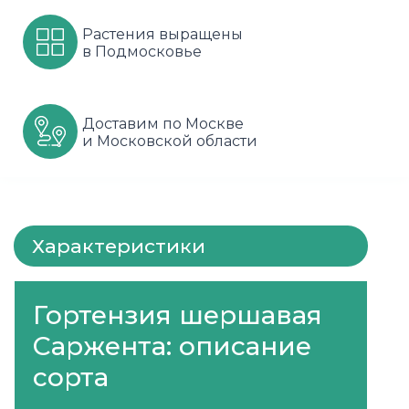
Шарафуга
Смородина
Сиреневые
Растения выращены
в Подмосковье
Шелковица
Сортовые
Спрей
Яблони
Черника
Флорибунда
Доставим по Москве
и Московской области
Шиповник
Чайно гибридные
Шрабы
Штамбовые
Характеристики
Гортензия шершавая
Саржента: описание
сорта