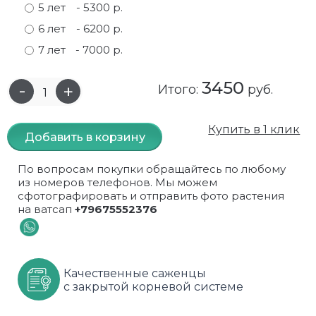
5 лет
- 5300 р.
Самшит
Малиновое дерево
Кизил
Мускусные
6 лет
- 6200 р.
7 лет
- 7000 р.
Сирень
Миндаль
Крыжовник
Оранжевые розы
3450
Спирея
Облепиха высокорослая
Малина
Парковые
Итого:
руб.
Форзиция
Облепиха высокорослая, раскидистая
На штамбе
Пионовидные
Купить в 1 клик
Добавить в корзину
Шиповник декоративный красный
Орех (Фундук)
Облепиха
Плетистые
По вопросам покупки обращайтесь по любому
Шиповник декоративный, белый
Персики
Оптом
Почвопокровные
из номеров телефонов. Мы можем
сфотографировать и отправить фото растения
на ватсап
+79675552376
Юкка
Сливы
От производителя
разноцветные
Хурма
Рябина
Роза ругоза
Качественные саженцы
Черемуховое дерева
Рябина красная
Розовые розы
с закрытой корневой системе
Черешни
Рябина черноплодная
Розы фиолетовые