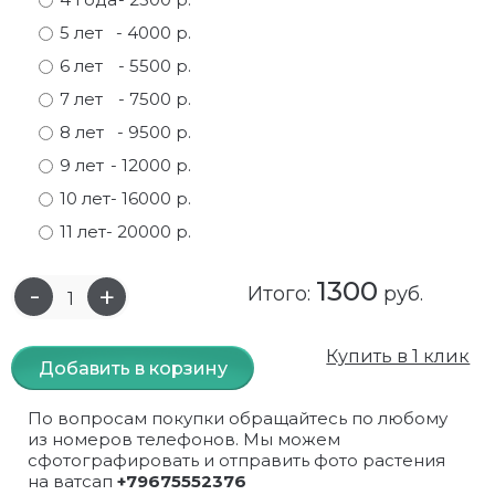
5 лет
- 4000 р.
Самшит
Малиновое дерево
Кизил
Мускусные
6 лет
- 5500 р.
Сирень
Миндаль
Крыжовник
Оранжевые розы
7 лет
- 7500 р.
8 лет
- 9500 р.
Спирея
Облепиха высокорослая
Малина
Парковые
9 лет
- 12000 р.
Форзиция
Облепиха высокорослая, раскидистая
На штамбе
Пионовидные
10 лет
- 16000 р.
11 лет
- 20000 р.
Шиповник декоративный красный
Орех (Фундук)
Облепиха
Плетистые
Шиповник декоративный, белый
Персики
Оптом
Почвопокровные
1300
Итого:
руб.
Юкка
Сливы
От производителя
разноцветные
Купить в 1 клик
Добавить в корзину
Хурма
Рябина
Роза ругоза
По вопросам покупки обращайтесь по любому
Черемуховое дерева
Рябина красная
Розовые розы
из номеров телефонов. Мы можем
сфотографировать и отправить фото растения
на ватсап
+79675552376
Черешни
Рябина черноплодная
Розы фиолетовые