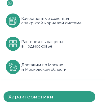
Шарафуга
Смородина
Сиреневые
Шелковица
Сортовые
Спрей
Качественные саженцы
с закрытой корневой системе
Яблони
Черника
Флорибунда
Шиповник
Чайно гибридные
Растения выращены
в Подмосковье
Шрабы
Штамбовые
Доставим по Москве
и Московской области
Характеристики