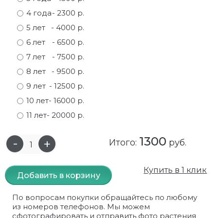
4 года
- 2300 р.
Самшит
Малиновое дерево
Кизил
Мускусные
5 лет
- 4000 р.
Сирень
Миндаль
Крыжовник
Оранжевые розы
6 лет
- 6500 р.
7 лет
- 7500 р.
Спирея
Облепиха высокорослая
Малина
Парковые
8 лет
- 9500 р.
Форзиция
Облепиха высокорослая, раскидистая
На штамбе
Пионовидные
9 лет
- 12500 р.
10 лет
- 16000 р.
Шиповник декоративный красный
Орех (Фундук)
Облепиха
Плетистые
11 лет
- 20000 р.
Шиповник декоративный, белый
Персики
Оптом
Почвопокровные
1300
Итого:
руб.
Юкка
Сливы
От производителя
разноцветные
Хурма
Рябина
Роза ругоза
Купить в 1 клик
Добавить в корзину
Черемуховое дерева
Рябина красная
Розовые розы
По вопросам покупки обращайтесь по любому
из номеров телефонов. Мы можем
Черешни
Рябина черноплодная
Розы фиолетовые
сфотографировать и отправить фото растения