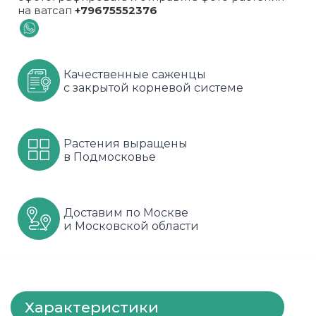
на ватсап
+79675552376
Шарафуга
Смородина
Сиреневые
Шелковица
Сортовые
Спрей
Качественные саженцы
Яблони
Черника
Флорибунда
с закрытой корневой системе
Шиповник
Чайно гибридные
Растения выращены
Шрабы
в Подмосковье
Штамбовые
Доставим по Москве
и Московской области
Характеристики