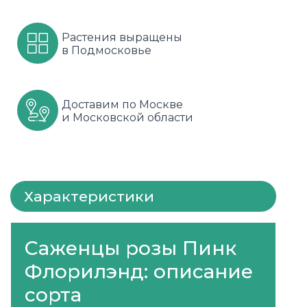
Шарафуга
Смородина
Сиреневые
Растения выращены
в Подмосковье
Шелковица
Сортовые
Спрей
Яблони
Черника
Флорибунда
Доставим по Москве
Шиповник
Чайно гибридные
и Московской области
Шрабы
Штамбовые
Характеристики
Саженцы розы Пинк
Флорилэнд: описание
сорта