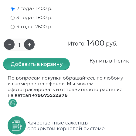
2 года
- 1400 р.
Самшит
Малиновое дерево
Кизил
Мускусные
3 года
- 1800 р.
Сирень
Миндаль
Крыжовник
Оранжевые розы
4 года
- 2600 р.
Спирея
Облепиха высокорослая
Малина
Парковые
1400
Итого:
руб.
Форзиция
Облепиха высокорослая, раскидистая
На штамбе
Пионовидные
Купить в 1 клик
Добавить в корзину
Шиповник декоративный красный
Орех (Фундук)
Облепиха
Плетистые
По вопросам покупки обращайтесь по любому
Шиповник декоративный, белый
Персики
Оптом
Почвопокровные
из номеров телефонов. Мы можем
сфотографировать и отправить фото растения
Юкка
Сливы
От производителя
разноцветные
на ватсап
+79675552376
Хурма
Рябина
Роза ругоза
Черемуховое дерева
Рябина красная
Розовые розы
Качественные саженцы
с закрытой корневой системе
Черешни
Рябина черноплодная
Розы фиолетовые