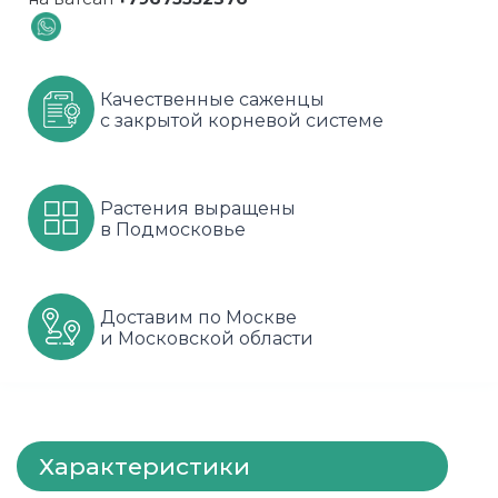
Шарафуга
Смородина
Сиреневые
Шелковица
Сортовые
Спрей
Качественные саженцы
с закрытой корневой системе
Яблони
Черника
Флорибунда
Шиповник
Чайно гибридные
Растения выращены
в Подмосковье
Шрабы
Штамбовые
Доставим по Москве
и Московской области
Характеристики