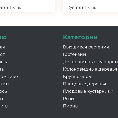
ть в 1 клик
Купить в 1 клик
ню
Категории
ная
Вьющиеся растения
ог
Гортензии
авка
Декоративные кустарн
та
Колоновидные деревья
томнике
Крупномеры
нтии
Плодовые деревья
осы
Плодовые кустарники
ии
Розы
акты
Пионы