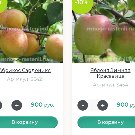
%
-10%
Абрикос Сардоникс
Яблоня Зимняя
Красавица
Артикул: S642
Артикул: S454
900
900
руб.
ру
В корзину
В корзину