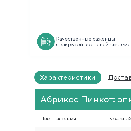
Качественные саженцы
с закрытой корневой системе
Характеристики
Доста
Абрикос Пинкот: оп
Цвет растения
Красны