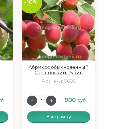
-10%
Абрикос обыкновенный
Саратовский Рубин
Артикул: S606
900
б.
руб.
В корзину