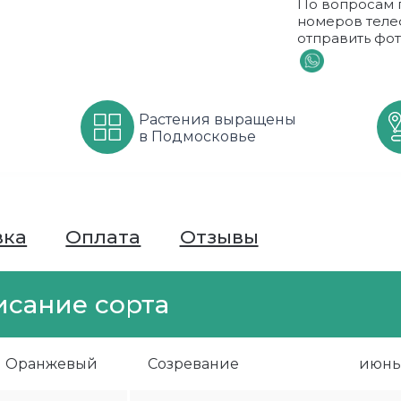
По вопросам 
номеров теле
отправить фот
Растения выращены
в Подмосковье
вка
Оплата
Отзывы
исание сорта
й Оранжевый
Созревание
июнь 