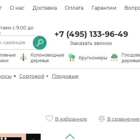
г
О нас
Доставка
Оплата
Гарантии
Вопр
таем с 9:00 до
+7 (495) 133-96-49
0
Заказать звонок
тивные
Колоновидные
Плодов
Крупномеры
ники
деревья
деревья
косы
Сортовой
Плодовые
В избранное
В сравнение