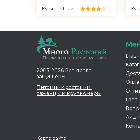
Купить в 1 клик
Купи
Ме
Глав
Катал
2005-2026 Все права
Дост
защищены.
Опла
Питомник растений:
О пи
саженцы и крупномеры
Гара
Вопр
Акц
Конт
Карта сайта