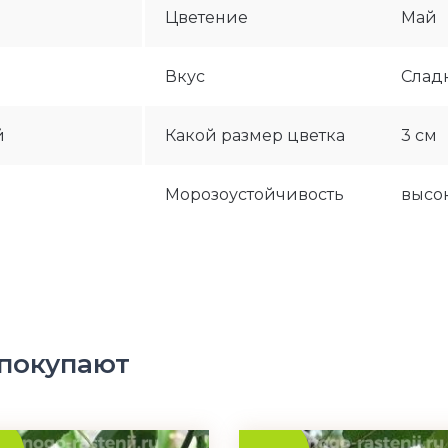
Цветение
Май
Вкус
Слад
й
Какой размер цветка
3 см
Морозоустойчивость
высо
 покупают