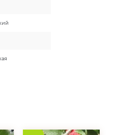
кий
кая