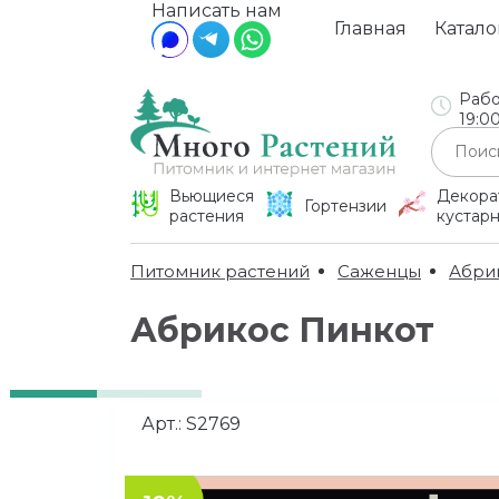
Написать нам
Главная
Катало
Рабо
19:0
Вьющиеся
Декора
Гортензии
растения
кустар
Питомник растений
Саженцы
Абри
Абрикос Пинкот
Арт.:
S2769