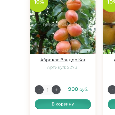
-10%
-10
Абрикос Вондер Кот
Артикул: S2731
900
руб.
В корзину