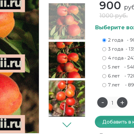
900
руб
1000 руб.
Выберите во
2 года
- 9
3 года
- 13
4 года
- 24
5 лет
- 54
6 лет
- 72
7 лет
- 89
Добавить в 