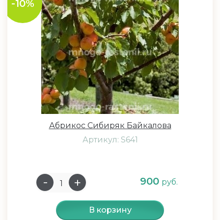
-10%
Абрикос Сибиряк Байкалова
Артикул: S641
900
руб.
В корзину