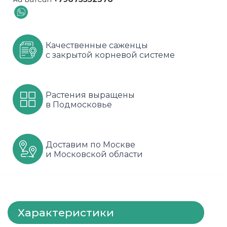
Шарафуга
Смородина
Сиреневые
Шелковица
Сортовые
Спрей
Качественные саженцы
с закрытой корневой системе
Яблони
Черника
Флорибунда
Шиповник
Чайно гибридные
Растения выращены
в Подмосковье
Шрабы
Штамбовые
Доставим по Москве
и Московской области
Характеристики