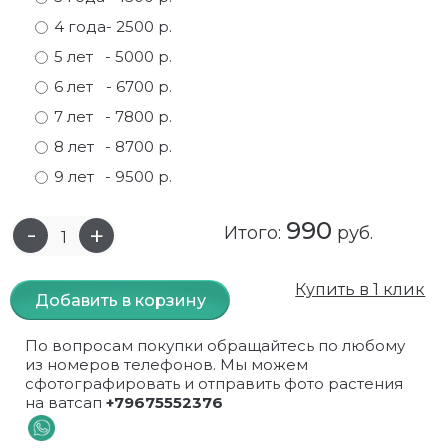
4 года
- 2500 р.
Самшит
Малиновое дерево
Кизил
Мускусные
5 лет
- 5000 р.
Сирень
Миндаль
Крыжовник
Оранжевые розы
6 лет
- 6700 р.
7 лет
- 7800 р.
Спирея
Облепиха высокорослая
Малина
Парковые
8 лет
- 8700 р.
Форзиция
Облепиха высокорослая, раскидистая
На штамбе
Пионовидные
9 лет
- 9500 р.
Шиповник декоративный красный
Орех (Фундук)
Облепиха
Плетистые
990
Итого:
руб.
Шиповник декоративный, белый
Персики
Оптом
Почвопокровные
Купить в 1 клик
Добавить в корзину
Юкка
Сливы
От производителя
разноцветные
По вопросам покупки обращайтесь по любому
Хурма
Рябина
Роза ругоза
из номеров телефонов. Мы можем
сфотографировать и отправить фото растения
Черемуховое дерева
Рябина красная
Розовые розы
на ватсап
+79675552376
Черешни
Рябина черноплодная
Розы фиолетовые