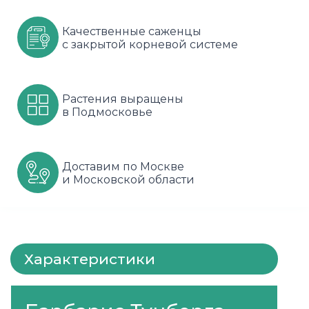
Шарафуга
Смородина
Сиреневые
Качественные саженцы
с закрытой корневой системе
Шелковица
Сортовые
Спрей
Яблони
Черника
Флорибунда
Растения выращены
в Подмосковье
Шиповник
Чайно гибридные
Шрабы
Доставим по Москве
Штамбовые
и Московской области
Характеристики