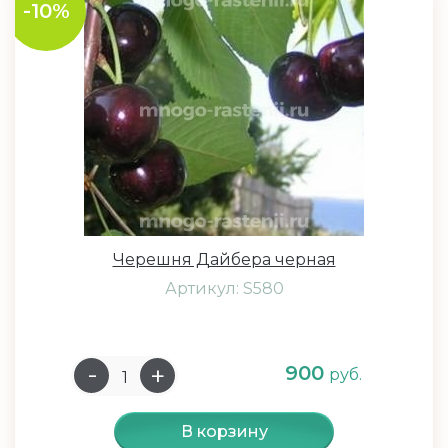
-10%
Черешня Дайбера черная
Артикул: S580
900
руб.
В корзину