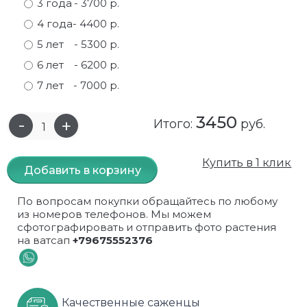
3 года
- 3700 р.
Самшит
Малиновое дерево
Кизил
Мускусные
4 года
- 4400 р.
5 лет
- 5300 р.
Сирень
Миндаль
Крыжовник
Оранжевые розы
6 лет
- 6200 р.
Спирея
Облепиха высокорослая
Малина
Парковые
7 лет
- 7000 р.
Форзиция
Облепиха высокорослая, раскидистая
На штамбе
Пионовидные
3450
Итого:
руб.
Шиповник декоративный красный
Орех (Фундук)
Облепиха
Плетистые
Купить в 1 клик
Добавить в корзину
Шиповник декоративный, белый
Персики
Оптом
Почвопокровные
По вопросам покупки обращайтесь по любому
Юкка
Сливы
От производителя
разноцветные
из номеров телефонов. Мы можем
сфотографировать и отправить фото растения
Хурма
Рябина
Роза ругоза
на ватсап
+79675552376
Черемуховое дерева
Рябина красная
Розовые розы
Черешни
Рябина черноплодная
Розы фиолетовые
Качественные саженцы