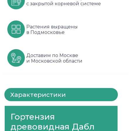
с закрытой корневой системе
Шарафуга
Смородина
Сиреневые
Шелковица
Сортовые
Спрей
Растения выращены
в Подмосковье
Яблони
Черника
Флорибунда
Шиповник
Чайно гибридные
Доставим по Москве
и Московской области
Шрабы
Штамбовые
Характеристики
Гортензия
древовидная Дабл