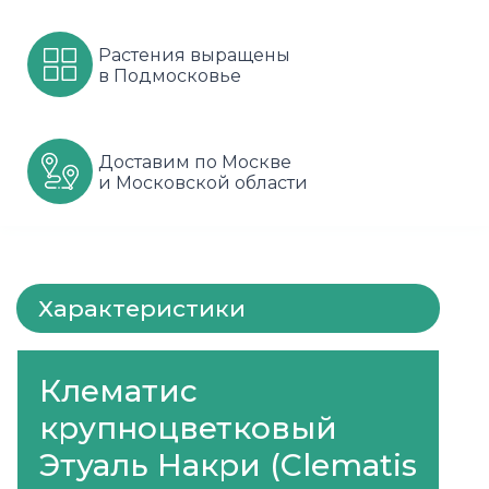
Шарафуга
Смородина
Сиреневые
Растения выращены
в Подмосковье
Шелковица
Сортовые
Спрей
Яблони
Черника
Флорибунда
Доставим по Москве
и Московской области
Шиповник
Чайно гибридные
Шрабы
Штамбовые
Характеристики
Клематис
крупноцветковый
Этуаль Накри (Clematis