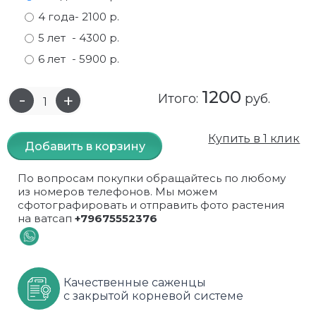
4 года
- 2100 р.
Самшит
Малиновое дерево
Кизил
Мускусные
5 лет
- 4300 р.
Сирень
Миндаль
Крыжовник
Оранжевые розы
6 лет
- 5900 р.
Спирея
Облепиха высокорослая
Малина
Парковые
1200
Итого:
руб.
Форзиция
Облепиха высокорослая, раскидистая
На штамбе
Пионовидные
Купить в 1 клик
Добавить в корзину
Шиповник декоративный красный
Орех (Фундук)
Облепиха
Плетистые
По вопросам покупки обращайтесь по любому
Шиповник декоративный, белый
Персики
Оптом
Почвопокровные
из номеров телефонов. Мы можем
сфотографировать и отправить фото растения
Юкка
Сливы
От производителя
разноцветные
на ватсап
+79675552376
Хурма
Рябина
Роза ругоза
Черемуховое дерева
Рябина красная
Розовые розы
Качественные саженцы
с закрытой корневой системе
Черешни
Рябина черноплодная
Розы фиолетовые