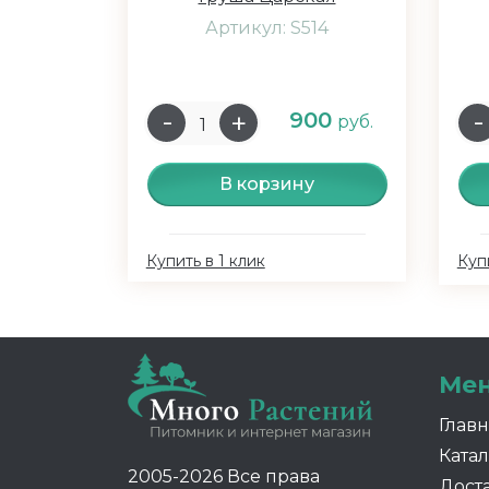
Артикул: S514
900
руб.
В корзину
Купить в 1 клик
Купи
Ме
Глав
Катал
2005-2026 Все права
Дост