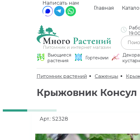
Написать нам
Главная
Катало
Рабо
19:0
Вьющиеся
Декора
Гортензии
растения
кустар
Питомник растений
Саженцы
Крыж
Крыжовник Консул
Арт.:
S2328