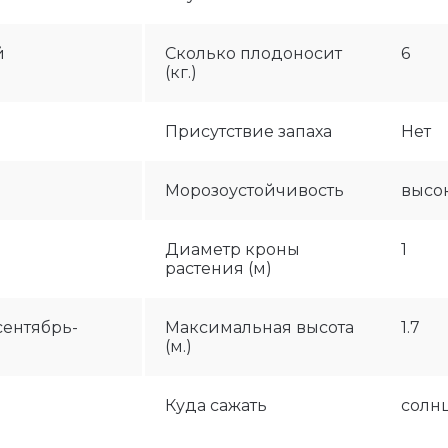
й
Сколько плодоносит
6
(кг.)
Присутствие запаха
Нет
Морозоустойчивость
высо
Диаметр кроны
1
растения (м)
сентябрь-
Максимальная высота
1.7
(м.)
Куда сажать
солн