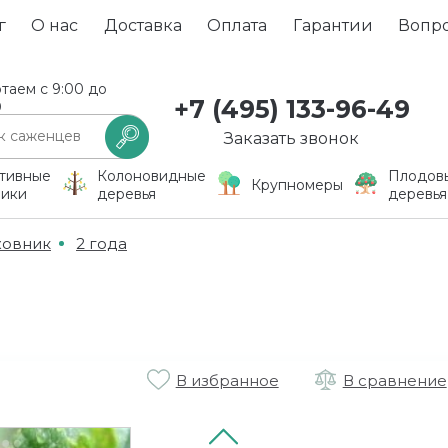
г
О нас
Доставка
Оплата
Гарантии
Вопр
таем с 9:00 до
+7 (495) 133-96-49
0
Заказать звонок
тивные
Колоновидные
Плодов
Крупномеры
ники
деревья
деревья
овник
2 года
В избранное
В сравнение