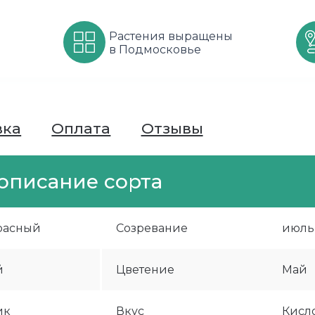
Растения выращены
в Подмосковье
вка
Оплата
Отзывы
описание сорта
расный
Созревание
июль
й
Цветение
Май
ик
Вкус
Кисло