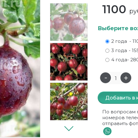
1100
ру
Выберите во
2 года
- 11
3 года
- 15
4 года
- 28
Добавить в 
По вопросам 
номеров теле
отправить фот