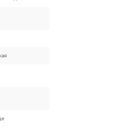
кая
це