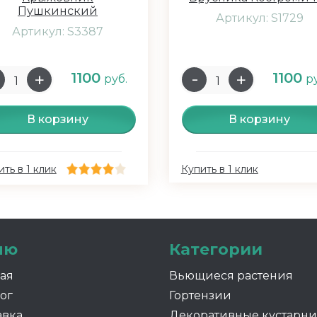
Пушкинский
Артикул: S1729
Артикул: S3387
1100
1100
руб.
р
В корзину
В корзину
ть в 1 клик
Купить в 1 клик
ню
Категории
ная
Вьющиеся растения
ог
Гортензии
авка
Декоративные кустарн