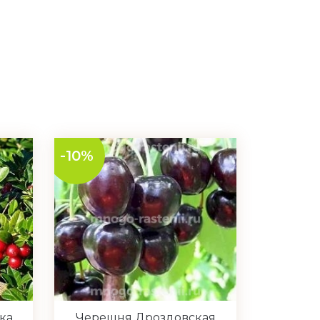
-10%
ка
Черешня Дроздовская