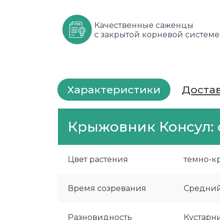
Качественные саженцы
с закрытой корневой системе
Характеристики
Доста
Крыжовник Консул: 
Цвет растения
темно-к
Время созревания
Средни
Разновидность
Кустарн