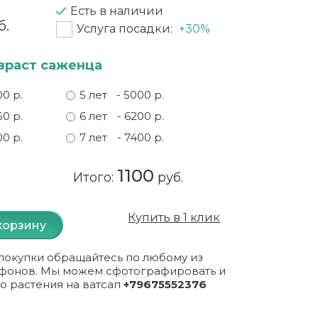
Есть в наличии
б.
Услуга посадки:
+30%
зраст саженца
00 р.
5 лет
- 5000 р.
50 р.
6 лет
- 6200 р.
00 р.
7 лет
- 7400 р.
1100
Итого:
руб.
Купить в 1 клик
корзину
покупки обращайтесь по любому из
фонов. Мы можем сфотографировать и
о растения на ватсап
+79675552376