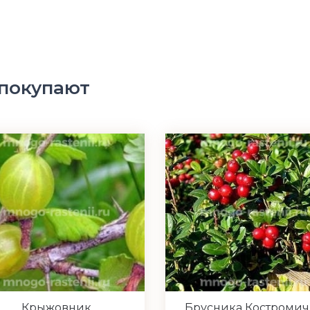
 покупают
Крыжовник
Брусника Костромич