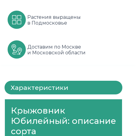
Шарафуга
Смородина
Сиреневые
Растения выращены
в Подмосковье
Шелковица
Сортовые
Спрей
Яблони
Черника
Флорибунда
Доставим по Москве
Шиповник
Чайно гибридные
и Московской области
Шрабы
Штамбовые
Характеристики
Крыжовник
Юбилейный: описание
сорта