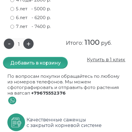
5 лет
- 5000 р.
Самшит
Малиновое дерево
Кизил
Мускусные
6 лет
- 6200 р.
Сирень
Миндаль
Крыжовник
Оранжевые розы
7 лет
- 7400 р.
Спирея
Облепиха высокорослая
Малина
Парковые
1100
Итого:
руб.
Форзиция
Облепиха высокорослая, раскидистая
На штамбе
Пионовидные
Купить в 1 клик
Шиповник декоративный красный
Орех (Фундук)
Облепиха
Плетистые
Добавить в корзину
Шиповник декоративный, белый
Персики
Оптом
Почвопокровные
По вопросам покупки обращайтесь по любому
из номеров телефонов. Мы можем
сфотографировать и отправить фото растения
Юкка
Сливы
От производителя
разноцветные
на ватсап
+79675552376
Хурма
Рябина
Роза ругоза
Черемуховое дерева
Рябина красная
Розовые розы
Качественные саженцы
с закрытой корневой системе
Черешни
Рябина черноплодная
Розы фиолетовые