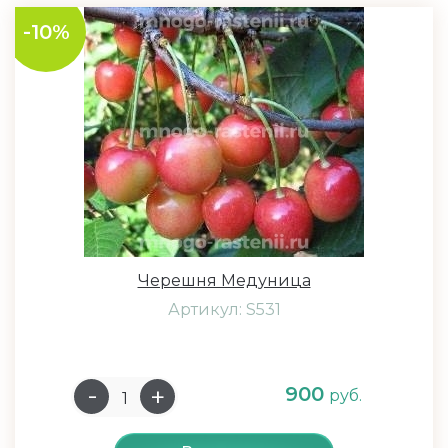
-10%
Черешня Медуница
Артикул: S531
900
руб.