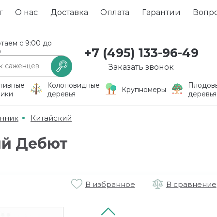
г
О нас
Доставка
Оплата
Гарантии
Вопр
таем с 9:00 до
+7 (495) 133-96-49
0
Заказать звонок
тивные
Колоновидные
Плодов
Крупномеры
ники
деревья
деревья
нник
Китайский
ий Дебют
В избранное
В сравнение