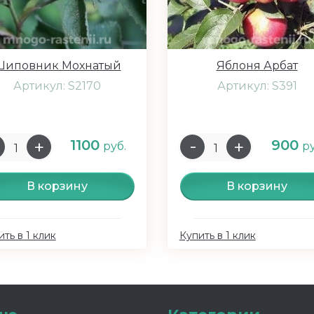
Шиповник Мохнатый
Яблоня Арбат
Артикул: S2170
Артикул: S391
1100
900
руб.
ру
В корзину
В корзину
ть в 1 клик
Купить в 1 клик