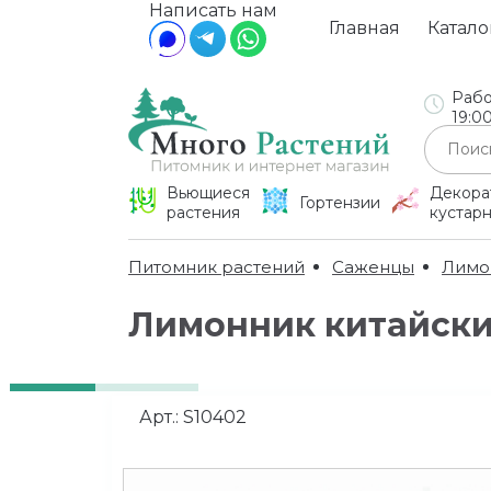
Написать нам
Главная
Катало
Рабо
19:0
Вьющиеся
Декора
Гортензии
растения
кустар
Питомник растений
Саженцы
Лимо
Лимонник китайск
Арт.:
S10402