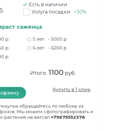
Есть в наличии
б.
Услуга посадки:
+30%
зраст саженца
00 р.
5 лет
- 5000 р.
50 р.
6 лет
- 6200 р.
00 р.
1100
Итого:
руб.
Купить в 1 клик
корзину
покупки обращайтесь по любому из
фонов. Мы можем сфотографировать и
о растения на ватсап
+79675552376