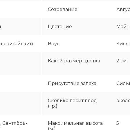
й
Созревание
Авгус
й
Цветение
Май 
к китайский
Вкус
Кисл
Какой размер цветка
2 см
Присутствие запаха
Силь
Сколько весит плод
около
(гр.)
 Сентябрь-
Максимальная высота
5
(м.)