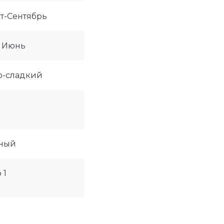
т-Сентябрь
- Июнь
о-сладкий
ный
 1