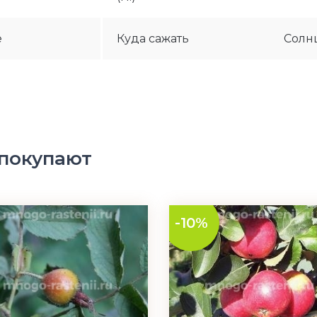
е
Куда сажать
Солнц
 покупают
-10%