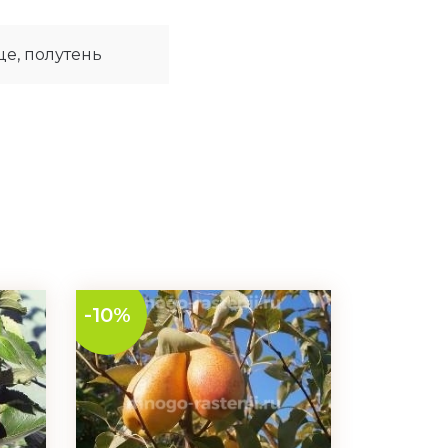
е, полутень
-10%