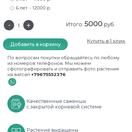
6 лет
- 12000 р.
Самшит
Малиновое дерево
Кизил
Мускусные
5000
Сирень
Миндаль
Крыжовник
Оранжевые розы
Итого:
руб.
Спирея
Облепиха высокорослая
Малина
Парковые
Купить в 1 клик
Добавить в корзину
Форзиция
Облепиха высокорослая, раскидистая
На штамбе
Пионовидные
По вопросам покупки обращайтесь по любому
Шиповник декоративный красный
Орех (Фундук)
Облепиха
Плетистые
из номеров телефонов. Мы можем
сфотографировать и отправить фото растения
на ватсап
+79675552376
Шиповник декоративный, белый
Персики
Оптом
Почвопокровные
Юкка
Сливы
От производителя
разноцветные
Качественные саженцы
Хурма
Рябина
Роза ругоза
с закрытой корневой системе
Черемуховое дерева
Рябина красная
Розовые розы
Черешни
Рябина черноплодная
Розы фиолетовые
Растения выращены