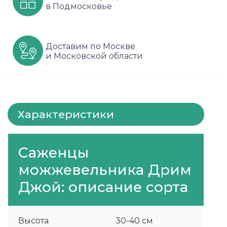
в Подмосковье
Шарафуга
Смородина
Сиреневые
Шелковица
Сортовые
Спрей
Доставим по Москве
и Московской области
Яблони
Черника
Флорибунда
Шиповник
Чайно гибридные
Шрабы
Характеристики
Штамбовые
Саженцы
можжевельника Дрим
Джой: описание сорта
Высота
30-40 см