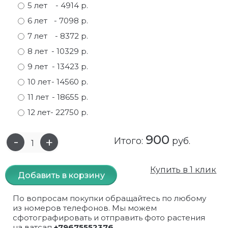
5 лет
- 4914 р.
Самшит
Малиновое дерево
Кизил
Мускусные
6 лет
- 7098 р.
7 лет
- 8372 р.
Сирень
Миндаль
Крыжовник
Оранжевые розы
8 лет
- 10329 р.
Спирея
Облепиха высокорослая
Малина
Парковые
9 лет
- 13423 р.
10 лет
- 14560 р.
Форзиция
Облепиха высокорослая, раскидистая
На штамбе
Пионовидные
11 лет
- 18655 р.
Шиповник декоративный красный
Орех (Фундук)
Облепиха
Плетистые
12 лет
- 22750 р.
Шиповник декоративный, белый
Персики
Оптом
Почвопокровные
900
Итого:
руб.
Юкка
Сливы
От производителя
разноцветные
Купить в 1 клик
Добавить в корзину
Хурма
Рябина
Роза ругоза
По вопросам покупки обращайтесь по любому
Черемуховое дерева
Рябина красная
Розовые розы
из номеров телефонов. Мы можем
сфотографировать и отправить фото растения
Черешни
Рябина черноплодная
Розы фиолетовые
на ватсап
+79675552376