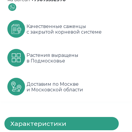
Шарафуга
Смородина
Сиреневые
Шелковица
Сортовые
Спрей
Качественные саженцы
с закрытой корневой системе
Яблони
Черника
Флорибунда
Шиповник
Чайно гибридные
Растения выращены
в Подмосковье
Шрабы
Штамбовые
Доставим по Москве
и Московской области
Характеристики