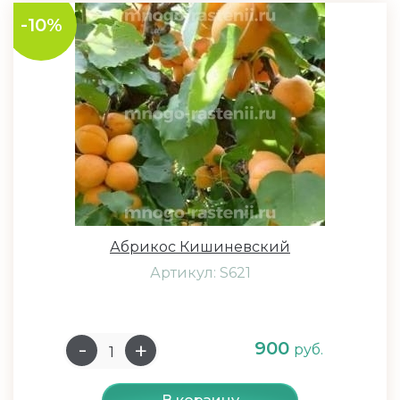
-10%
Абрикос Кишиневский
Артикул: S621
900
руб.