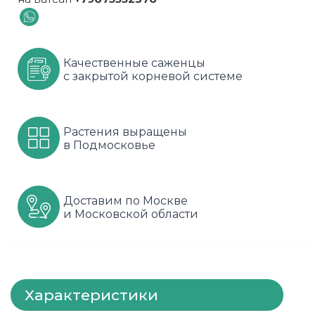
Шарафуга
Смородина
Сиреневые
Шелковица
Сортовые
Спрей
Качественные саженцы
с закрытой корневой системе
Яблони
Черника
Флорибунда
Шиповник
Чайно гибридные
Растения выращены
в Подмосковье
Шрабы
Штамбовые
Доставим по Москве
и Московской области
Характеристики