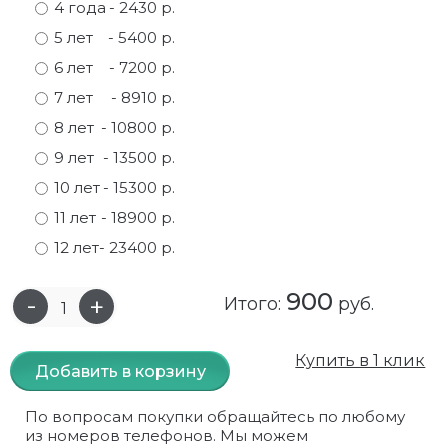
4 года
- 2430 р.
Самшит
Малиновое дерево
Кизил
Мускусные
5 лет
- 5400 р.
6 лет
- 7200 р.
Сирень
Миндаль
Крыжовник
Оранжевые розы
7 лет
- 8910 р.
Спирея
Облепиха высокорослая
Малина
Парковые
8 лет
- 10800 р.
9 лет
- 13500 р.
Форзиция
Облепиха высокорослая, раскидистая
На штамбе
Пионовидные
10 лет
- 15300 р.
Шиповник декоративный красный
Орех (Фундук)
Облепиха
Плетистые
11 лет
- 18900 р.
12 лет
- 23400 р.
Шиповник декоративный, белый
Персики
Оптом
Почвопокровные
900
Юкка
Сливы
От производителя
разноцветные
Итого:
руб.
Хурма
Рябина
Роза ругоза
Купить в 1 клик
Добавить в корзину
Черемуховое дерева
Рябина красная
Розовые розы
По вопросам покупки обращайтесь по любому
из номеров телефонов. Мы можем
Черешни
Рябина черноплодная
Розы фиолетовые