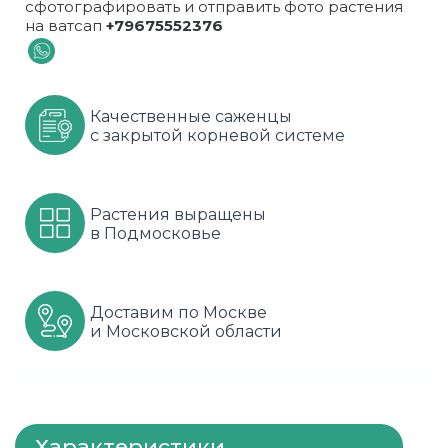
сфотографировать и отправить фото растения
на ватсап
+79675552376
Шарафуга
Смородина
Сиреневые
Шелковица
Сортовые
Спрей
Качественные саженцы
Яблони
Черника
Флорибунда
с закрытой корневой системе
Шиповник
Чайно гибридные
Шрабы
Растения выращены
в Подмосковье
Штамбовые
Доставим по Москве
и Московской области
Характеристики