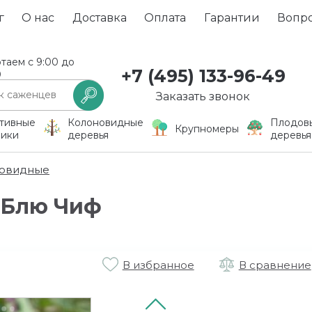
г
О нас
Доставка
Оплата
Гарантии
Вопр
таем с 9:00 до
+7 (495) 133-96-49
0
Заказать звонок
тивные
Колоновидные
Плодов
Крупномеры
ники
деревья
деревья
овидные
 Блю Чиф
В избранное
В сравнение