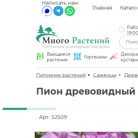
Написать нам
Главная
Катало
Рабо
19:0
Вьющиеся
Декора
Гортензии
растения
кустар
Питомник растений
Саженцы
Древ
Пион древовидный
Арт.:
S2509