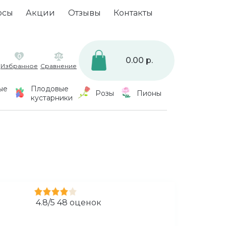
осы
Акции
Отзывы
Контакты
0
0.00 р.
Избранное
Сравнение
ые
Плодовые
Розы
Пионы
кустарники
4.8
/
5
48
оценок