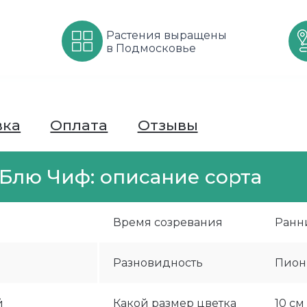
Растения выращены
в Подмосковье
вка
Оплата
Отзывы
Блю Чиф: описание сорта
й
Время созревания
Ранн
Разновидность
Пион
й
Какой размер цветка
10 см