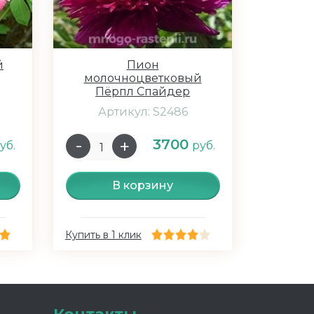
й
Пион
молочноцветковый
Пёрпл Спайдер
Артикул: S2486
3700
уб.
руб.
В корзину
Купить в 1 клик