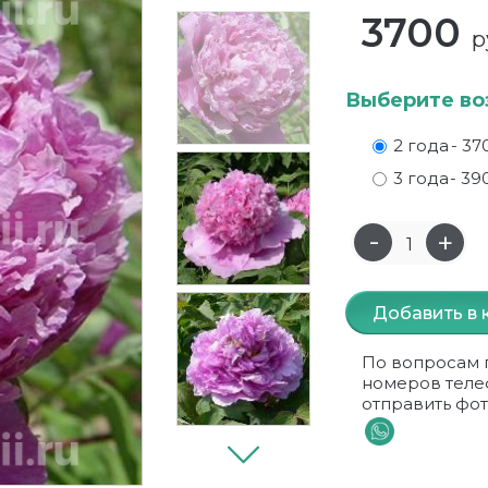
3700
р
Выберите во
2 года
- 37
3 года
- 39
Добавить в 
По вопросам 
номеров теле
отправить фот