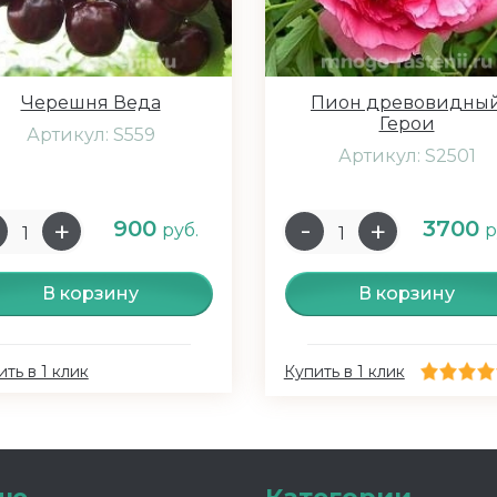
Черешня Веда
Пион древовидны
Герои
Артикул: S559
Артикул: S2501
900
3700
руб.
р
В корзину
В корзину
ть в 1 клик
Купить в 1 клик