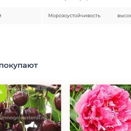
й
Морозоустойчивость
высо
 покупают
%