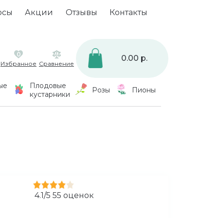
осы
Акции
Отзывы
Контакты
0
0.00 р.
Избранное
Сравнение
ые
Плодовые
Розы
Пионы
кустарники
4.1
/
5
55
оценок