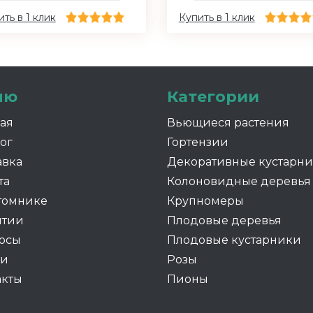
ть в 1 клик
Купить в 1 клик
ню
Категории
ная
Вьющиеся растения
ог
Гортензии
авка
Декоративные кустарн
та
Колоновидные деревья
томнике
Крупномеры
нтии
Плодовые деревья
осы
Плодовые кустарники
ии
Розы
акты
Пионы