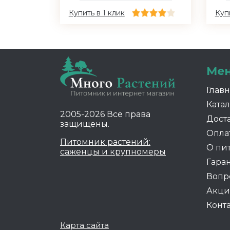
Купить в 1 клик
Купи
Ме
Глав
Катал
2005-2026 Все права
Дост
защищены.
Опла
Питомник растений:
О пи
саженцы и крупномеры
Гара
Вопр
Акц
Конт
Карта сайта