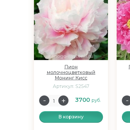
Пион
молочноцветковый
Монинг Кисс
Артикул: S2547
3700
руб.
В корзину