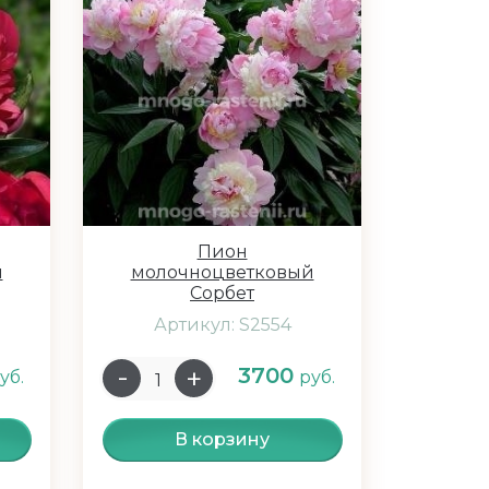
Пион
й
молочноцветковый
Сорбет
Артикул: S2554
3700
уб.
руб.
В корзину