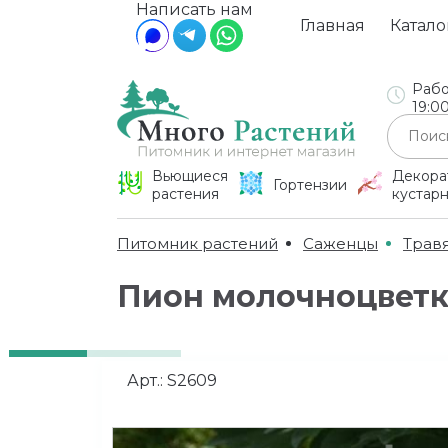
Написать нам
Главная
Катало
Рабо
19:0
Вьющиеся
Декора
Гортензии
растения
кустар
Питомник растений
Саженцы
Трав
Пион молочноцветк
Арт.:
S2609