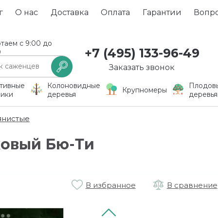
г
О нас
Доставка
Оплата
Гарантии
Вопр
таем с 9:00 до
+7 (495) 133-96-49
0
Заказать звонок
тивные
Колоновидные
Плодов
Крупномеры
ники
деревья
деревья
янистые
овый Бю-Ти
В избранное
В сравнение