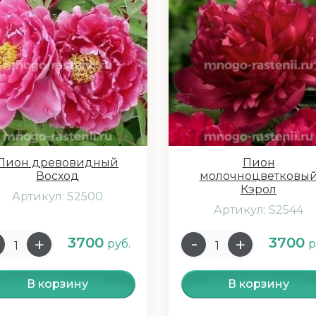
Пион древовидный
Пион
Восход
молочноцветковы
Кэрол
Артикул: S2500
Артикул: S2544
3700
3700
руб.
р
В корзину
В корзину