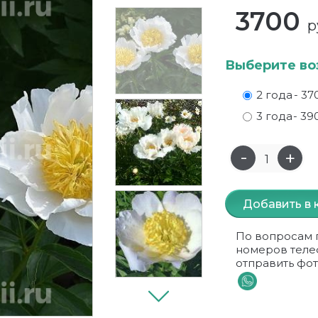
3700
р
Выберите во
2 года
- 37
3 года
- 39
Добавить в 
По вопросам 
номеров теле
отправить фот