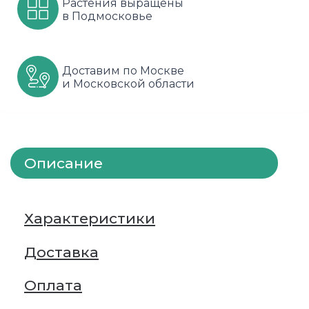
Растения выращены
в Подмосковье
Шарафуга
Смородина
Сиреневые
Шелковица
Сортовые
Спрей
Доставим по Москве
и Московской области
Яблони
Черника
Флорибунда
Шиповник
Чайно гибридные
Шрабы
Описание
Штамбовые
Характеристики
Доставка
Оплата