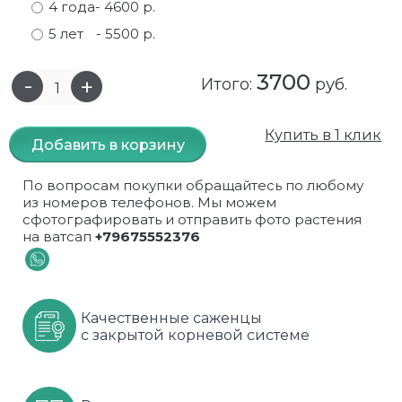
4 года
- 4600 р.
Самшит
Малиновое дерево
Кизил
Мускусные
5 лет
- 5500 р.
Сирень
Миндаль
Крыжовник
Оранжевые розы
3700
Итого:
руб.
Спирея
Облепиха высокорослая
Малина
Парковые
Купить в 1 клик
Добавить в корзину
Форзиция
Облепиха высокорослая, раскидистая
На штамбе
Пионовидные
По вопросам покупки обращайтесь по любому
Шиповник декоративный красный
Орех (Фундук)
Облепиха
Плетистые
из номеров телефонов. Мы можем
сфотографировать и отправить фото растения
Шиповник декоративный, белый
Персики
Оптом
Почвопокровные
на ватсап
+79675552376
Юкка
Сливы
От производителя
разноцветные
Хурма
Рябина
Роза ругоза
Качественные саженцы
с закрытой корневой системе
Черемуховое дерева
Рябина красная
Розовые розы
Черешни
Рябина черноплодная
Розы фиолетовые