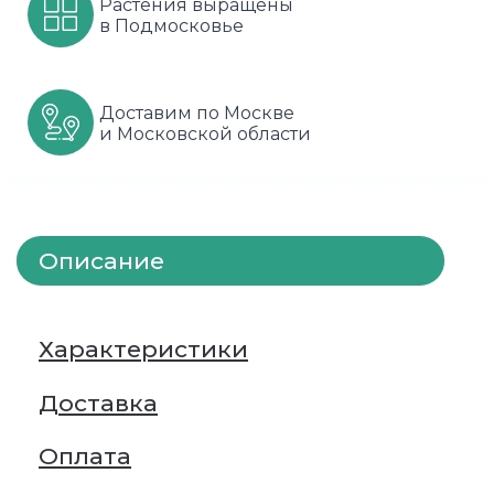
Растения выращены
в Подмосковье
Шарафуга
Смородина
Сиреневые
Шелковица
Сортовые
Спрей
Доставим по Москве
и Московской области
Яблони
Черника
Флорибунда
Шиповник
Чайно гибридные
Шрабы
Описание
Штамбовые
Характеристики
Доставка
Оплата