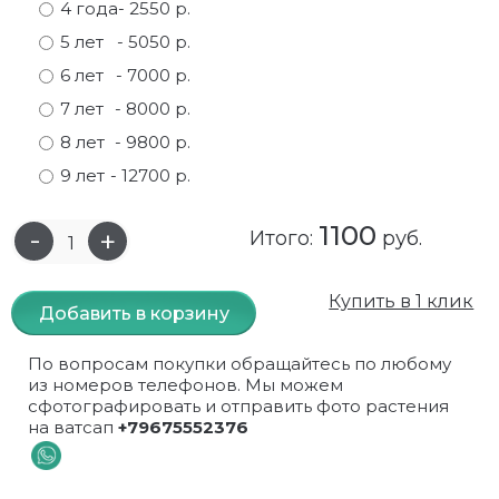
4 года
- 2550 р.
Самшит
Малиновое дерево
Кизил
Мускусные
5 лет
- 5050 р.
6 лет
- 7000 р.
Сирень
Миндаль
Крыжовник
Оранжевые розы
7 лет
- 8000 р.
Спирея
Облепиха высокорослая
Малина
Парковые
8 лет
- 9800 р.
9 лет
- 12700 р.
Форзиция
Облепиха высокорослая, раскидистая
На штамбе
Пионовидные
1100
Шиповник декоративный красный
Орех (Фундук)
Облепиха
Плетистые
Итого:
руб.
Шиповник декоративный, белый
Персики
Оптом
Почвопокровные
Купить в 1 клик
Добавить в корзину
Юкка
Сливы
От производителя
разноцветные
По вопросам покупки обращайтесь по любому
из номеров телефонов. Мы можем
Хурма
Рябина
Роза ругоза
сфотографировать и отправить фото растения
на ватсап
+79675552376
Черемуховое дерева
Рябина красная
Розовые розы
Черешни
Рябина черноплодная
Розы фиолетовые