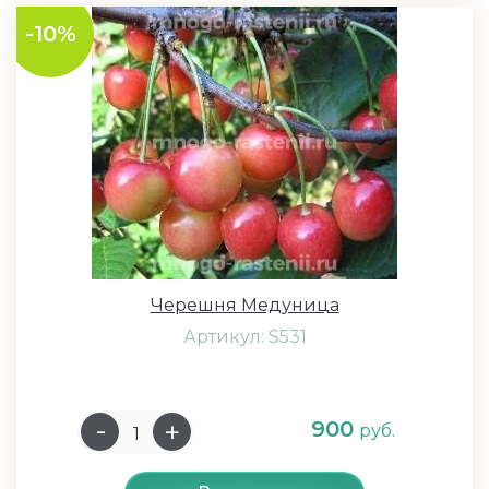
-10%
Черешня Медуница
Артикул: S531
900
руб.