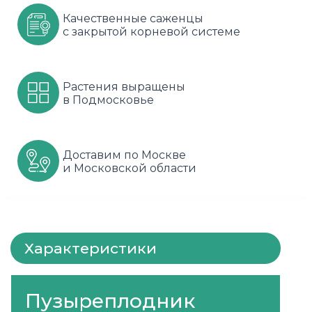
Качественные саженцы
Шарафуга
Смородина
Сиреневые
с закрытой корневой системе
Шелковица
Сортовые
Спрей
Яблони
Черника
Флорибунда
Растения выращены
в Подмосковье
Шиповник
Чайно гибридные
Шрабы
Доставим по Москве
и Московской области
Штамбовые
Характеристики
Пузыреплодник