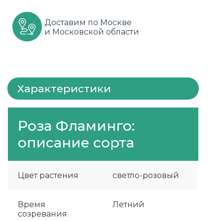
Шарафуга
Смородина
Сиреневые
Доставим по Москве
и Московской области
Шелковица
Сортовые
Спрей
Яблони
Черника
Флорибунда
Шиповник
Чайно гибридные
Характеристики
Шрабы
Роза Фламинго:
Штамбовые
описание сорта
Цвет растения
светло-розовый
Время
Летний
созревания