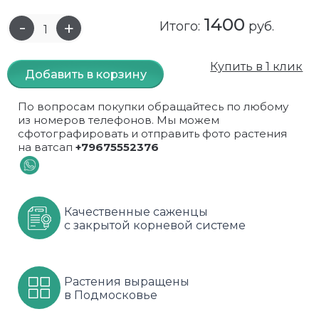
1400
Самшит
Малиновое дерево
Кизил
Мускусные
Итого:
руб.
Сирень
Миндаль
Крыжовник
Оранжевые розы
Купить в 1 клик
Добавить в корзину
Спирея
Облепиха высокорослая
Малина
Парковые
По вопросам покупки обращайтесь по любому
Форзиция
Облепиха высокорослая, раскидистая
На штамбе
Пионовидные
из номеров телефонов. Мы можем
сфотографировать и отправить фото растения
на ватсап
+79675552376
Шиповник декоративный красный
Орех (Фундук)
Облепиха
Плетистые
Шиповник декоративный, белый
Персики
Оптом
Почвопокровные
Качественные саженцы
Юкка
Сливы
От производителя
разноцветные
с закрытой корневой системе
Хурма
Рябина
Роза ругоза
Черемуховое дерева
Рябина красная
Розовые розы
Растения выращены
в Подмосковье
Черешни
Рябина черноплодная
Розы фиолетовые