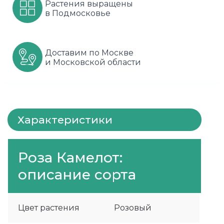
Растения выращены
в Подмосковье
Шарафуга
Смородина
Сиреневые
Шелковица
Сортовые
Спрей
Доставим по Москве
Яблони
Черника
Флорибунда
и Московской области
Шиповник
Чайно гибридные
Шрабы
Характеристики
Штамбовые
Роза Камелот:
описание сорта
Цвет растения
Розовый