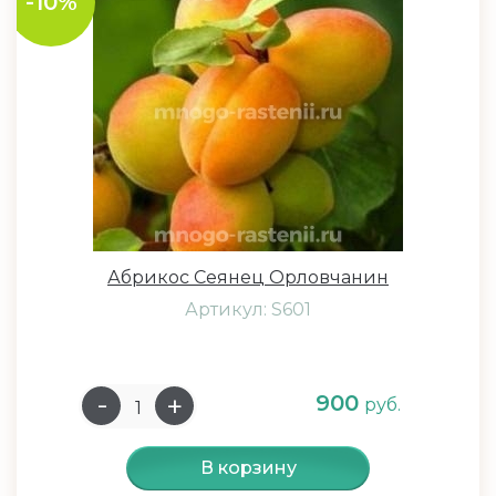
-10%
Абрикос Сеянец Орловчанин
Артикул: S601
900
руб.
В корзину