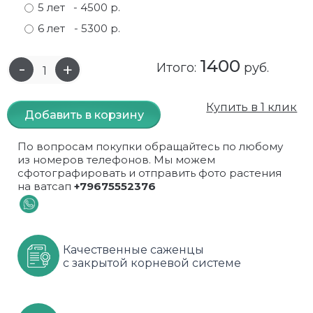
5 лет
- 4500 р.
Самшит
Малиновое дерево
Кизил
Мускусные
6 лет
- 5300 р.
Сирень
Миндаль
Крыжовник
Оранжевые розы
1400
Итого:
руб.
Спирея
Облепиха высокорослая
Малина
Парковые
Купить в 1 клик
Добавить в корзину
Форзиция
Облепиха высокорослая, раскидистая
На штамбе
Пионовидные
По вопросам покупки обращайтесь по любому
Шиповник декоративный красный
Орех (Фундук)
Облепиха
Плетистые
из номеров телефонов. Мы можем
сфотографировать и отправить фото растения
Шиповник декоративный, белый
Персики
Оптом
Почвопокровные
на ватсап
+79675552376
Юкка
Сливы
От производителя
разноцветные
Хурма
Рябина
Роза ругоза
Качественные саженцы
с закрытой корневой системе
Черемуховое дерева
Рябина красная
Розовые розы
Черешни
Рябина черноплодная
Розы фиолетовые