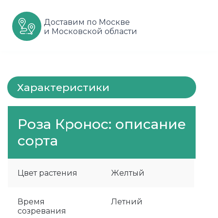
Шарафуга
Смородина
Сиреневые
Доставим по Москве
и Московской области
Шелковица
Сортовые
Спрей
Яблони
Черника
Флорибунда
Шиповник
Чайно гибридные
Характеристики
Шрабы
Роза Кронос: описание
Штамбовые
сорта
Цвет растения
Желтый
Время
Летний
созревания