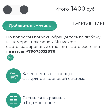
1400
Самшит
Малиновое дерево
Кизил
Мускусные
Итого:
руб.
Сирень
Миндаль
Крыжовник
Оранжевые розы
Купить в 1 клик
Добавить в корзину
Спирея
Облепиха высокорослая
Малина
Парковые
По вопросам покупки обращайтесь по любому
Форзиция
Облепиха высокорослая, раскидистая
На штамбе
Пионовидные
из номеров телефонов. Мы можем
сфотографировать и отправить фото растения
на ватсап
+79675552376
Шиповник декоративный красный
Орех (Фундук)
Облепиха
Плетистые
Шиповник декоративный, белый
Персики
Оптом
Почвопокровные
Качественные саженцы
Юкка
Сливы
От производителя
разноцветные
с закрытой корневой системе
Хурма
Рябина
Роза ругоза
Черемуховое дерева
Рябина красная
Розовые розы
Растения выращены
в Подмосковье
Черешни
Рябина черноплодная
Розы фиолетовые