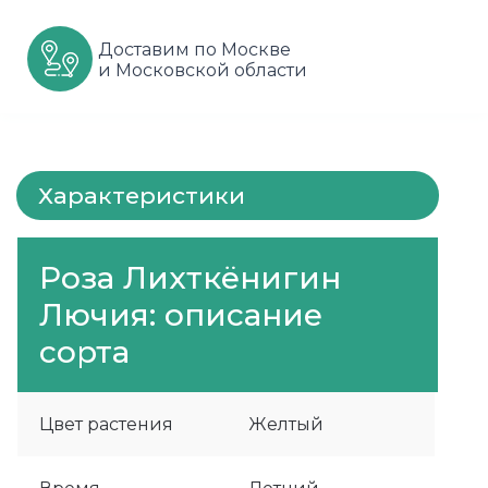
Шарафуга
Смородина
Сиреневые
Доставим по Москве
и Московской области
Шелковица
Сортовые
Спрей
Яблони
Черника
Флорибунда
Шиповник
Чайно гибридные
Характеристики
Шрабы
Роза Лихткёнигин
Штамбовые
Лючия: описание
сорта
Цвет растения
Желтый