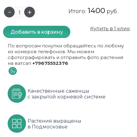
1400
Самшит
Малиновое дерево
Кизил
Мускусные
Итого:
руб.
Сирень
Миндаль
Крыжовник
Оранжевые розы
Купить в 1 клик
Добавить в корзину
Спирея
Облепиха высокорослая
Малина
Парковые
По вопросам покупки обращайтесь по любому
Форзиция
Облепиха высокорослая, раскидистая
На штамбе
Пионовидные
из номеров телефонов. Мы можем
сфотографировать и отправить фото растения
на ватсап
+79675552376
Шиповник декоративный красный
Орех (Фундук)
Облепиха
Плетистые
Шиповник декоративный, белый
Персики
Оптом
Почвопокровные
Качественные саженцы
Юкка
Сливы
От производителя
разноцветные
с закрытой корневой системе
Хурма
Рябина
Роза ругоза
Черемуховое дерева
Рябина красная
Розовые розы
Растения выращены
в Подмосковье
Черешни
Рябина черноплодная
Розы фиолетовые