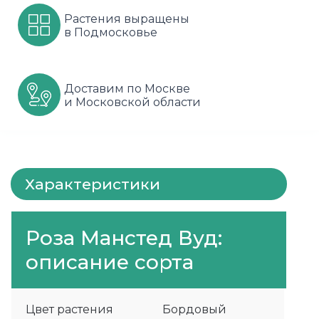
Растения выращены
Шарафуга
Смородина
Сиреневые
в Подмосковье
Шелковица
Сортовые
Спрей
Яблони
Черника
Флорибунда
Доставим по Москве
и Московской области
Шиповник
Чайно гибридные
Шрабы
Характеристики
Штамбовые
Роза Манстед Вуд:
описание сорта
Цвет растения
Бордовый