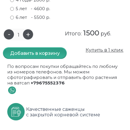
5 лет
- 4600 р.
Самшит
Малиновое дерево
Кизил
Мускусные
6 лет
- 5500 р.
Сирень
Миндаль
Крыжовник
Оранжевые розы
1500
Итого:
руб.
Спирея
Облепиха высокорослая
Малина
Парковые
Форзиция
Облепиха высокорослая, раскидистая
На штамбе
Пионовидные
Купить в 1 клик
Добавить в корзину
Шиповник декоративный красный
Орех (Фундук)
Облепиха
Плетистые
По вопросам покупки обращайтесь по любому
из номеров телефонов. Мы можем
Шиповник декоративный, белый
Персики
Оптом
Почвопокровные
сфотографировать и отправить фото растения
на ватсап
+79675552376
Юкка
Сливы
От производителя
разноцветные
Хурма
Рябина
Роза ругоза
Качественные саженцы
Черемуховое дерева
Рябина красная
Розовые розы
с закрытой корневой системе
Черешни
Рябина черноплодная
Розы фиолетовые