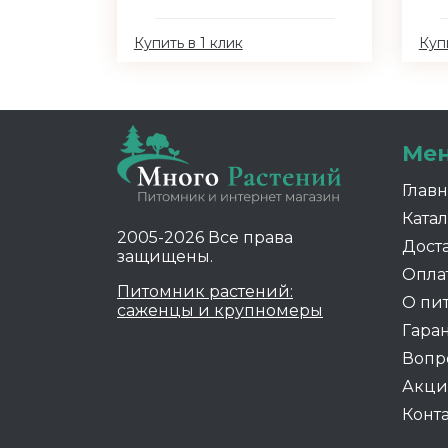
Купить в 1 клик
Купи
Ме
Глав
Катал
2005-2026 Все права
Дост
защищены.
Опла
Питомник растений:
О пи
саженцы и крупномеры
Гара
Вопр
Акц
Конт