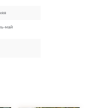
няя
ль-май