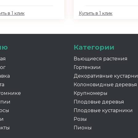
ть в 1 клик
Купить в 1 клик
ню
Категории
ная
Вьющиеся растения
ог
Гортензии
авка
Декоративные кустарн
та
Колоновидные деревья
томнике
Крупномеры
нтии
Плодовые деревья
осы
Плодовые кустарники
ии
Розы
акты
Пионы