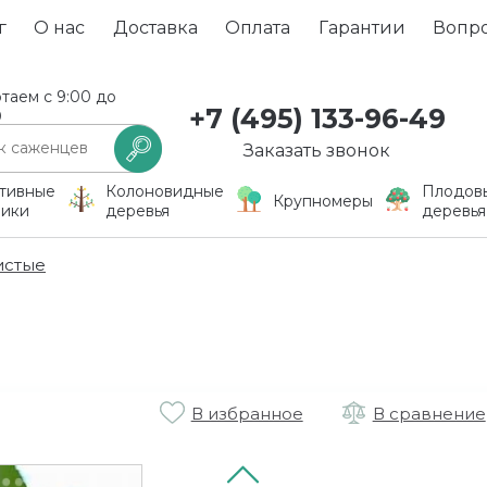
г
О нас
Доставка
Оплата
Гарантии
Вопр
таем с 9:00 до
+7 (495) 133-96-49
0
Заказать звонок
тивные
Колоновидные
Плодов
Крупномеры
ники
деревья
деревья
истые
В избранное
В сравнение