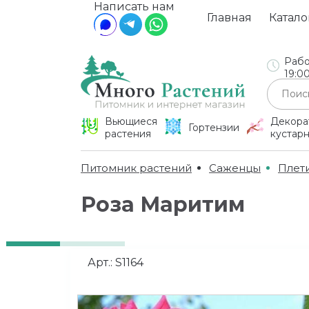
Написать нам
Главная
Катало
Рабо
19:0
Вьющиеся
Декора
Гортензии
растения
кустар
Питомник растений
Саженцы
Плет
Роза Маритим
Арт.:
S1164