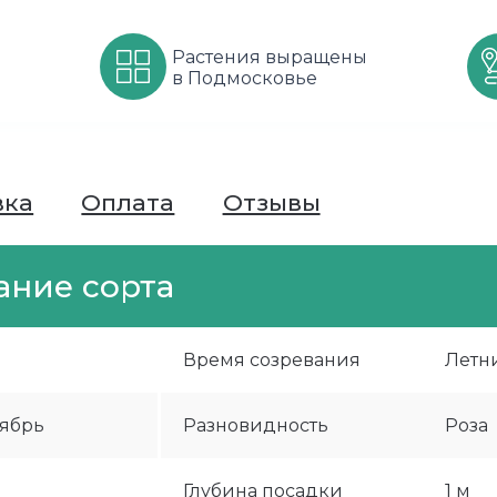
Растения выращены
в Подмосковье
вка
Оплата
Отзывы
ание сорта
й
Время созревания
Летн
оябрь
Разновидность
Роза
Глубина посадки
1 м