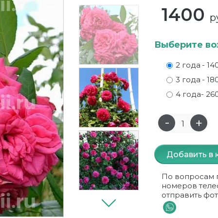
1400
р
Выберите во
2 года
- 14
3 года
- 18
4 года
- 26
Добавить в 
По вопросам 
номеров теле
отправить фот