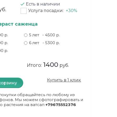
Есть в наличии
уб.
Услуга посадки:
+30%
зраст саженца
00 р.
5 лет
- 4500 р.
00 р.
6 лет
- 5300 р.
00 р.
1400
Итого:
руб.
Купить в 1 клик
корзину
покупки обращайтесь по любому из
фонов. Мы можем сфотографировать и
о растения на ватсап
+79675552376