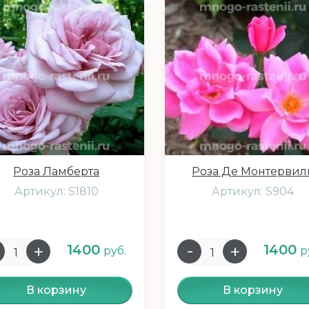
Роза Ламберта
Роза Де Монтервил
Артикул: S1810
Артикул: S904
1400
1400
руб.
р
В корзину
В корзину