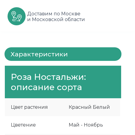
Шарафуга
Смородина
Сиреневые
Доставим по Москве
и Московской области
Шелковица
Сортовые
Спрей
Яблони
Черника
Флорибунда
Шиповник
Чайно гибридные
Характеристики
Шрабы
Роза Ностальжи:
Штамбовые
описание сорта
Цвет растения
Красный Белый
Цветение
Май - Ноябрь