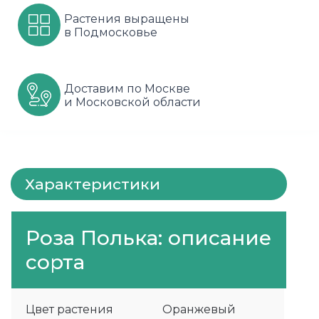
Растения выращены
Шарафуга
Смородина
Сиреневые
в Подмосковье
Шелковица
Сортовые
Спрей
Яблони
Черника
Флорибунда
Доставим по Москве
и Московской области
Шиповник
Чайно гибридные
Шрабы
Характеристики
Штамбовые
Роза Полька: описание
сорта
Цвет растения
Оранжевый