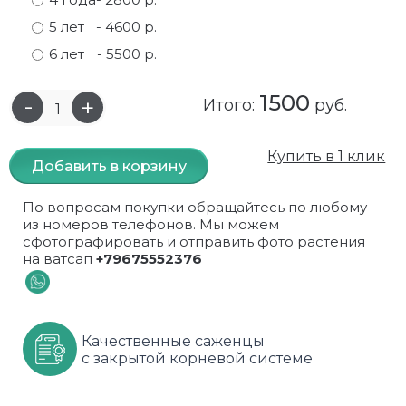
5 лет
- 4600 р.
Самшит
Малиновое дерево
Кизил
Мускусные
6 лет
- 5500 р.
Сирень
Миндаль
Крыжовник
Оранжевые розы
1500
Итого:
руб.
Спирея
Облепиха высокорослая
Малина
Парковые
Форзиция
Облепиха высокорослая, раскидистая
На штамбе
Пионовидные
Купить в 1 клик
Добавить в корзину
Шиповник декоративный красный
Орех (Фундук)
Облепиха
Плетистые
По вопросам покупки обращайтесь по любому
из номеров телефонов. Мы можем
Шиповник декоративный, белый
Персики
Оптом
Почвопокровные
сфотографировать и отправить фото растения
на ватсап
+79675552376
Юкка
Сливы
От производителя
разноцветные
Хурма
Рябина
Роза ругоза
Качественные саженцы
Черемуховое дерева
Рябина красная
Розовые розы
с закрытой корневой системе
Черешни
Рябина черноплодная
Розы фиолетовые