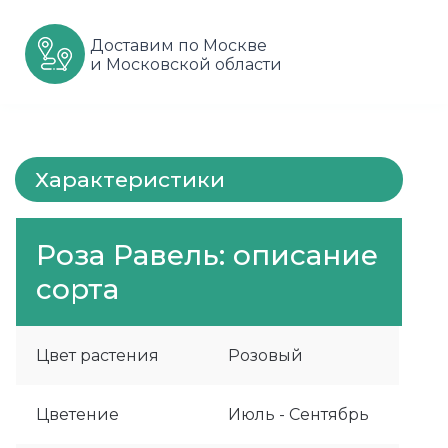
Шарафуга
Смородина
Сиреневые
Доставим по Москве
и Московской области
Шелковица
Сортовые
Спрей
Яблони
Черника
Флорибунда
Шиповник
Чайно гибридные
Характеристики
Шрабы
Роза Равель: описание
Штамбовые
сорта
Цвет растения
Розовый
Цветение
Июль - Сентябрь