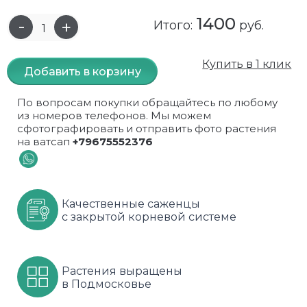
1400
Самшит
Малиновое дерево
Кизил
Мускусные
Итого:
руб.
Сирень
Миндаль
Крыжовник
Оранжевые розы
Купить в 1 клик
Добавить в корзину
Спирея
Облепиха высокорослая
Малина
Парковые
По вопросам покупки обращайтесь по любому
Форзиция
Облепиха высокорослая, раскидистая
На штамбе
Пионовидные
из номеров телефонов. Мы можем
сфотографировать и отправить фото растения
на ватсап
+79675552376
Шиповник декоративный красный
Орех (Фундук)
Облепиха
Плетистые
Шиповник декоративный, белый
Персики
Оптом
Почвопокровные
Качественные саженцы
Юкка
Сливы
От производителя
разноцветные
с закрытой корневой системе
Хурма
Рябина
Роза ругоза
Черемуховое дерева
Рябина красная
Розовые розы
Растения выращены
в Подмосковье
Черешни
Рябина черноплодная
Розы фиолетовые