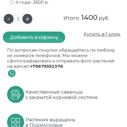
4 года
- 2600 р.
Самшит
Малиновое дерево
Кизил
Мускусные
1400
Итого:
руб.
Сирень
Миндаль
Крыжовник
Оранжевые розы
Купить в 1 клик
Спирея
Облепиха высокорослая
Малина
Парковые
Добавить в корзину
Форзиция
Облепиха высокорослая, раскидистая
На штамбе
Пионовидные
По вопросам покупки обращайтесь по любому
из номеров телефонов. Мы можем
Шиповник декоративный красный
Орех (Фундук)
Облепиха
Плетистые
сфотографировать и отправить фото растения
на ватсап
+79675552376
Шиповник декоративный, белый
Персики
Оптом
Почвопокровные
Юкка
Сливы
От производителя
разноцветные
Качественные саженцы
с закрытой корневой системе
Хурма
Рябина
Роза ругоза
Черемуховое дерева
Рябина красная
Розовые розы
Растения выращены
Черешни
Рябина черноплодная
Розы фиолетовые
в Подмосковье