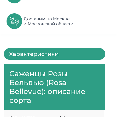
Шарафуга
Смородина
Сиреневые
Доставим по Москве
Шелковица
Сортовые
Спрей
и Московской области
Яблони
Черника
Флорибунда
Шиповник
Чайно гибридные
Характеристики
Шрабы
Штамбовые
Саженцы Розы
Бельвью (Rosa
Bellevue): описание
сорта