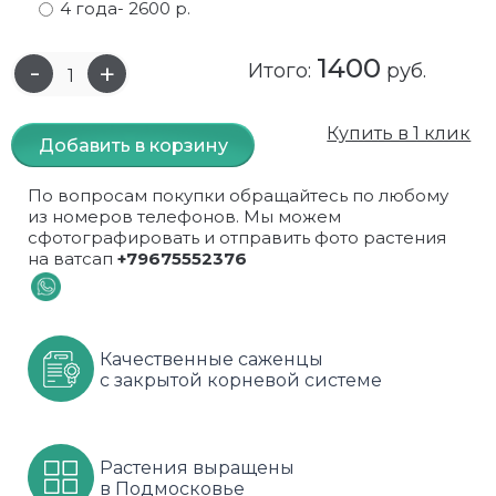
4 года
- 2600 р.
Самшит
Малиновое дерево
Кизил
Мускусные
1400
Итого:
руб.
Сирень
Миндаль
Крыжовник
Оранжевые розы
Купить в 1 клик
Спирея
Облепиха высокорослая
Малина
Парковые
Добавить в корзину
Форзиция
Облепиха высокорослая, раскидистая
На штамбе
Пионовидные
По вопросам покупки обращайтесь по любому
из номеров телефонов. Мы можем
Шиповник декоративный красный
Орех (Фундук)
Облепиха
Плетистые
сфотографировать и отправить фото растения
на ватсап
+79675552376
Шиповник декоративный, белый
Персики
Оптом
Почвопокровные
Юкка
Сливы
От производителя
разноцветные
Качественные саженцы
с закрытой корневой системе
Хурма
Рябина
Роза ругоза
Черемуховое дерева
Рябина красная
Розовые розы
Растения выращены
Черешни
Рябина черноплодная
Розы фиолетовые
в Подмосковье