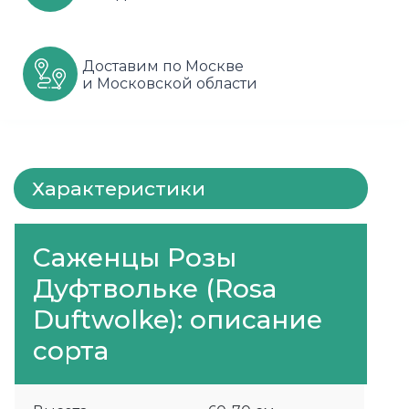
Шарафуга
Смородина
Сиреневые
Доставим по Москве
Шелковица
Сортовые
Спрей
и Московской области
Яблони
Черника
Флорибунда
Шиповник
Чайно гибридные
Характеристики
Шрабы
Штамбовые
Саженцы Розы
Дуфтвольке (Rosa
Duftwolke): описание
сорта