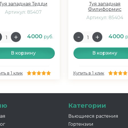
Туя западная Тедди
Туя западная
Филиформис
Артикул: 85407
Артикул: 85404
4000
4000
руб.
р
В корзину
В корзину
ть в 1 клик
Купить в 1 клик
ню
Категории
ная
Вьющиеся растения
ог
Гортензии