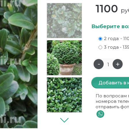
1100
ру
Выберите во
2 года
- 11
3 года
- 13
Добавить в 
По вопросам 
номеров теле
отправить фот