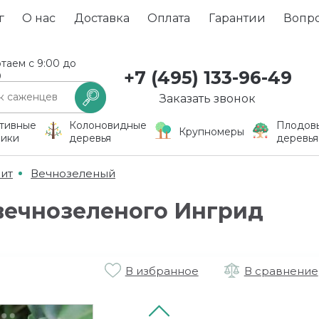
г
О нас
Доставка
Оплата
Гарантии
Вопр
таем с 9:00 до
+7 (495) 133-96-49
0
Заказать звонок
тивные
Колоновидные
Плодов
Крупномеры
ники
деревья
деревья
ит
Вечнозеленый
вечнозеленого Ингрид
В избранное
В сравнение