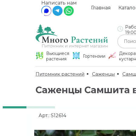
Написать нам
Главная
Катало
Рабо
19:0
Вьющиеся
Декора
Гортензии
растения
кустар
Питомник растений
Саженцы
Самш
Саженцы Самшита 
Арт.:
S12614