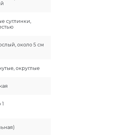
ей
е суглинки,
естью
слый, около 5 см
нутые, округлые
кая
 1
льная)