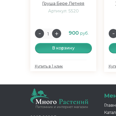
Груша Бере Летняя
Артикул: S520
900
руб.
В корзину
Купить в 1 клик
Купи
Ме
Глав
Катал