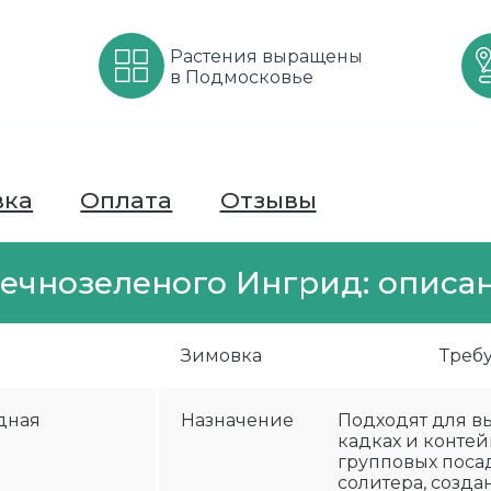
Растения выращены
в Подмосковье
вка
Оплата
Отзывы
чнозеленого Ингрид: описан
Зимовка
Треб
дная
Назначение
Подходят для в
кадках и контей
групповых посад
солитера, созд