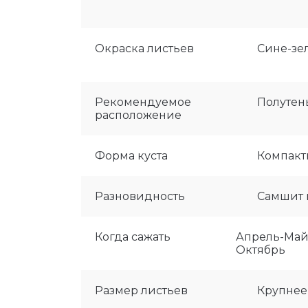
Окраска листьев
Сине-зе
Рекомендуемое
Полутен
расположение
Форма куста
Компак
Разновидность
Самшит 
Когда сажать
Апрель-Май,
Октябрь
Размер листьев
Крупнее,