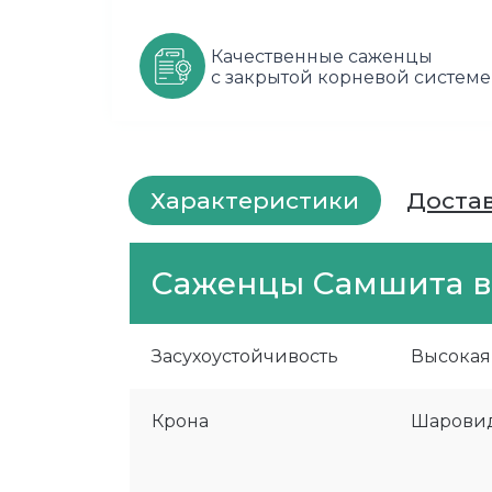
Качественные саженцы
с закрытой корневой системе
Характеристики
Доста
Саженцы Самшита ве
Засухоустойчивость
Высокая
Крона
Шарови