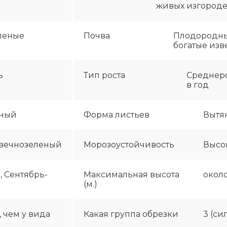
живых изгород
леные
Почва
Плодородны
богатые изв
ь
Тип роста
Среднеро
в год
тный
Форма листьев
Вытя
вечнозеленый
Морозоустойчивость
Высо
 Сентябрь-
Максимальная высота
около
(м.)
 чем у вида
Какая группа обрезки
3 (си