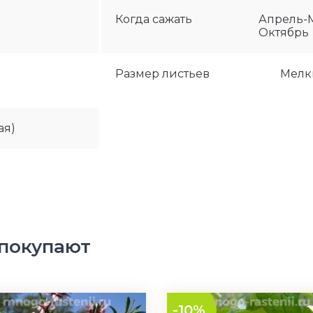
я
Когда сажать
Апрель-М
Октябрь
Размер листьев
Мелк
ая)
 покупают
-10%