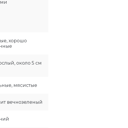
ями
ые, хорошо
нные
слый, около 5 см
ьные, мясистые
ит вечнозеленый
ний