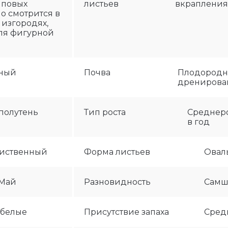
упповых
листьев
вкраплени
о смотрится в
 изгородях,
ля фигурной
рный
Почва
Плодородн
дренирова
 полутень
Тип роста
Среднеро
в год
лиственный
Форма листьев
Овал
-Май
Разновидность
Самш
 белые
Присутствие запаха
Сред