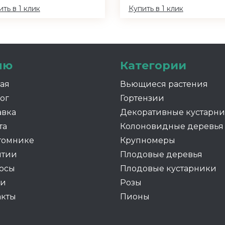
ть в 1 клик
Купить в 1 клик
ню
Категории
ная
Вьющиеся растения
ог
Гортензии
авка
Декоративные кустарн
та
Колоновидные деревья
томнике
Крупномеры
нтии
Плодовые деревья
осы
Плодовые кустарники
ии
Розы
акты
Пионы