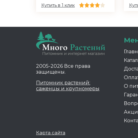
Купить в 1 клик
Купи
Ме
Глав
Катал
2005-2026 Все права
Дост
защищены.
Опла
Питомник растений:
О пи
саженцы и крупномеры
Гара
Вопр
Акц
Конт
Карта сайта