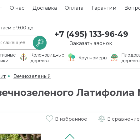
г
О нас
Доставка
Оплата
Гарантии
Вопр
таем с 9:00 до
+7 (495) 133-96-49
0
Заказать звонок
тивные
Колоновидные
Плодов
Крупномеры
ники
деревья
деревья
ит
Вечнозеленый
ечнозеленого Латифолиа 
В избранное
В сравнение