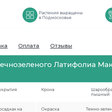
Растения выращены
в Подмосковье
вка
Оплата
Отзывы
ечнозеленого Латифолиа Мак
 укрытия
Крона
Шарообра
пышный
осадках на
Окраска
Темно-зеле