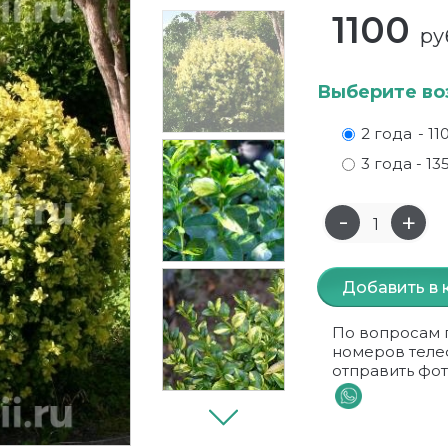
1100
ру
Выберите во
2 года
- 11
3 года
- 13
Добавить в 
По вопросам 
номеров теле
отправить фот