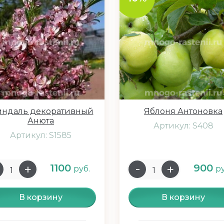
ндаль декоративный
Яблоня Антоновка
Анюта
Артикул: S408
Артикул: S1585
1100
900
руб.
ру
В корзину
В корзину