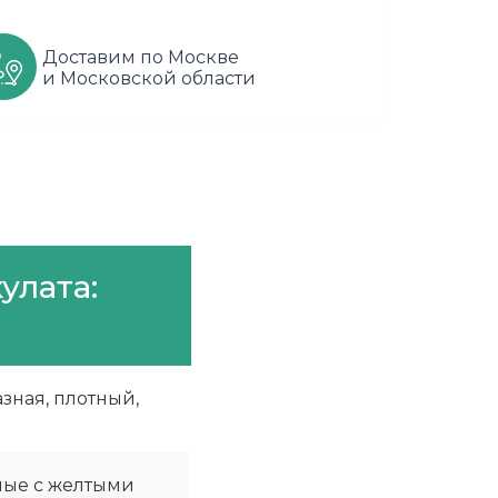
Доставим по Москве
и Московской области
улата:
зная, плотный,
ные с желтыми