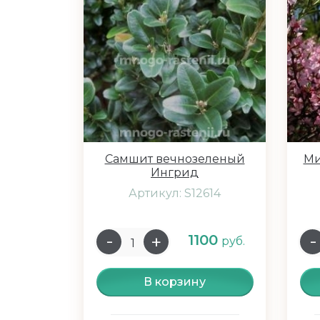
Самшит вечнозеленый
Ми
Ингрид
Артикул: S12614
1100
руб.
В корзину