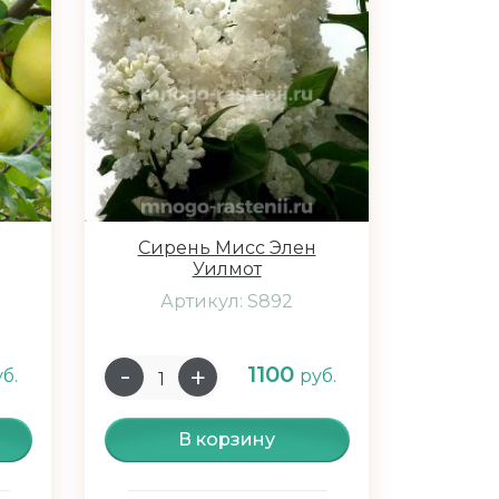
Сирень Мисс Элен
Уилмот
Артикул: S892
1100
б.
руб.
В корзину