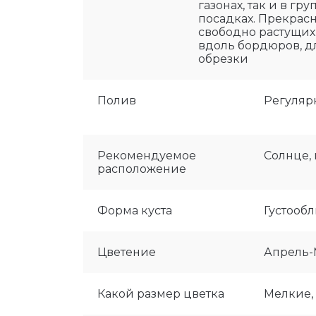
газонах, так и в гр
посадках. Прекрасн
свободно растущих
вдоль бордюров, д
обрезки
Полив
Регуля
Рекомендуемое
Солнце,
расположение
Форма куста
Густооб
Цветение
Апрель
Какой размер цветка
Мелкие,