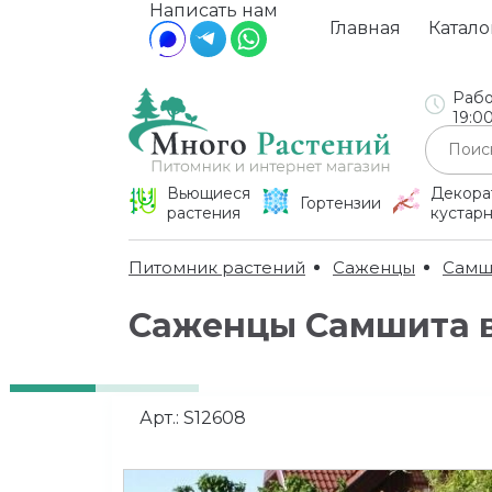
Написать нам
Главная
Катало
Рабо
19:0
Вьющиеся
Декора
Гортензии
растения
кустар
Питомник растений
Саженцы
Самш
Саженцы Самшита в
Арт.:
S12608