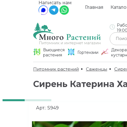
Написать нам
Главная
Катало
Рабо
19:0
Вьющиеся
Декора
Гортензии
растения
кустар
Питомник растений
Саженцы
Сире
Сирень Катерина Х
Арт.:
S949