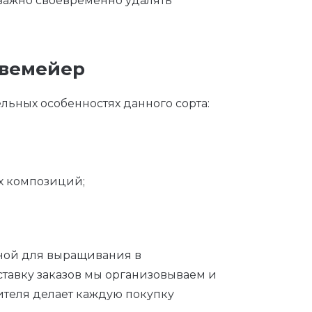
 важно своевременно удалять
авемейер
льных особенностях данного сорта:
их композиций;
нной для выращивания в
ставку заказов мы организовываем и
дителя делает каждую покупку