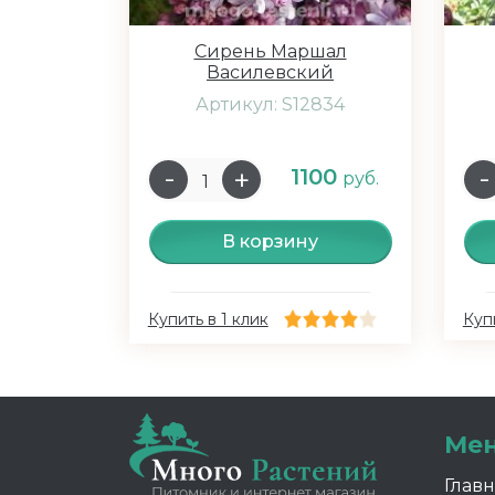
Сирень Маршал
Василевский
Артикул: S12834
1100
руб.
В корзину
Купить в 1 клик
Купи
Ме
Глав