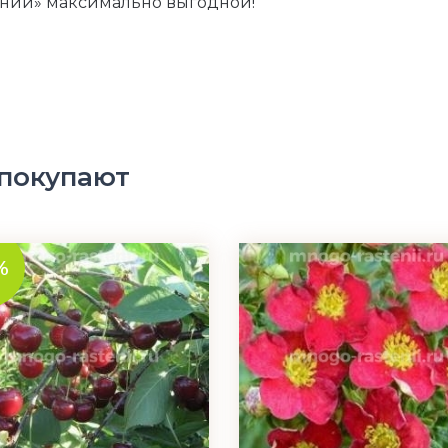
ений» максимально выгодной!
 покупают
%