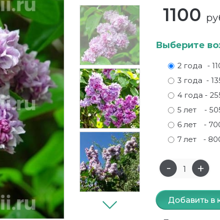
1100
ру
Выберите во
2 года
- 1
3 года
- 13
4 года
- 25
5 лет
- 50
6 лет
- 70
7 лет
- 80
Добавить в 