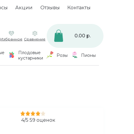
осы
Акции
Отзывы
Контакты
0
0.00 р.
Избранное
Сравнение
ые
Плодовые
Розы
Пионы
кустарники
4
/
5
59
оценок