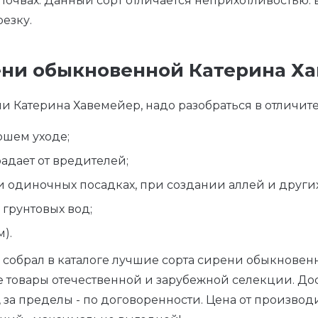
 почвах. Данный сорт отличается неприхотливостью:
езку.
ени обыкновенной Катерина Х
 Катерина Хавемейер, надо разобраться в отличите
ошем уходе;
адает от вредителей;
 и одиночных посадках, при создании аллей и друг
 грунтовых вод;
).
 собрал в каталоге лучшие сорта сирени обыкнове
 товары отечественной и зарубежной селекции. До
, за пределы - по договоренности. Цена от произво