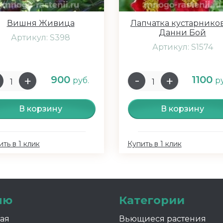
Вишня Живица
Лапчатка кустарнико
Данни Бой
Артикул: S398
Артикул: S1574
900
1100
руб.
р
В корзину
В корзину
ть в 1 клик
Купить в 1 клик
ню
Категории
ная
Вьющиеся растения