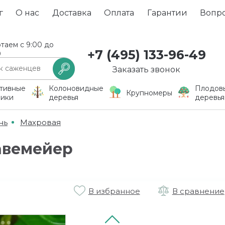
г
О нас
Доставка
Оплата
Гарантии
Вопр
таем с 9:00 до
+7 (495) 133-96-49
0
Заказать звонок
тивные
Колоновидные
Плодов
Крупномеры
ники
деревья
деревья
нь
Махровая
авемейер
В избранное
В сравнение