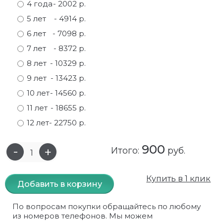
4 года
- 2002 р.
Самшит
Малиновое дерево
Кизил
Мускусные
5 лет
- 4914 р.
6 лет
- 7098 р.
Сирень
Миндаль
Крыжовник
Оранжевые розы
7 лет
- 8372 р.
Спирея
Облепиха высокорослая
Малина
Парковые
8 лет
- 10329 р.
9 лет
- 13423 р.
Форзиция
Облепиха высокорослая, раскидистая
На штамбе
Пионовидные
10 лет
- 14560 р.
Шиповник декоративный красный
Орех (Фундук)
Облепиха
Плетистые
11 лет
- 18655 р.
12 лет
- 22750 р.
Шиповник декоративный, белый
Персики
Оптом
Почвопокровные
900
Юкка
Сливы
От производителя
разноцветные
Итого:
руб.
Хурма
Рябина
Роза ругоза
Купить в 1 клик
Добавить в корзину
Черемуховое дерева
Рябина красная
Розовые розы
По вопросам покупки обращайтесь по любому
из номеров телефонов. Мы можем
Черешни
Рябина черноплодная
Розы фиолетовые