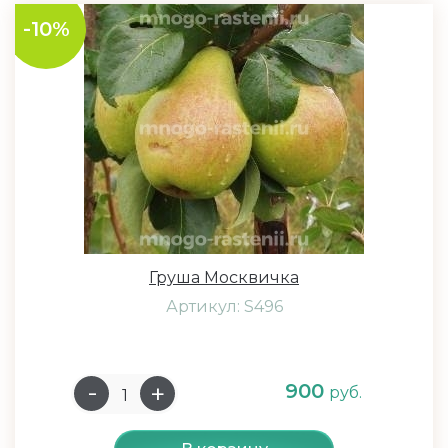
-10%
Груша Москвичка
Артикул: S496
900
руб.