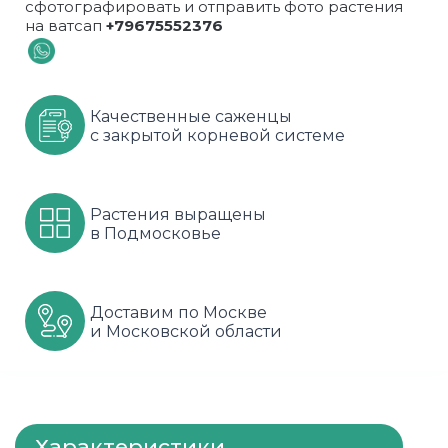
сфотографировать и отправить фото растения
на ватсап
+79675552376
Шарафуга
Смородина
Сиреневые
Шелковица
Сортовые
Спрей
Качественные саженцы
Яблони
Черника
Флорибунда
с закрытой корневой системе
Шиповник
Чайно гибридные
Шрабы
Растения выращены
в Подмосковье
Штамбовые
Доставим по Москве
и Московской области
Характеристики