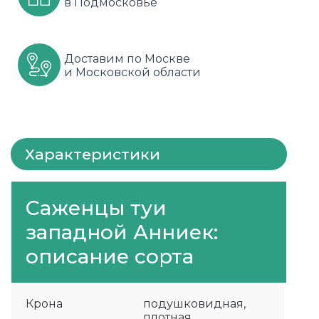
в Подмосковье
Шарафуга
Смородина
Сиреневые
Шелковица
Сортовые
Спрей
Доставим по Москве
и Московской области
Яблони
Черника
Флорибунда
Шиповник
Чайно гибридные
Шрабы
Характеристики
Штамбовые
Саженцы туи
западной Анниек:
описание сорта
Крона
подушковидная,
плотная