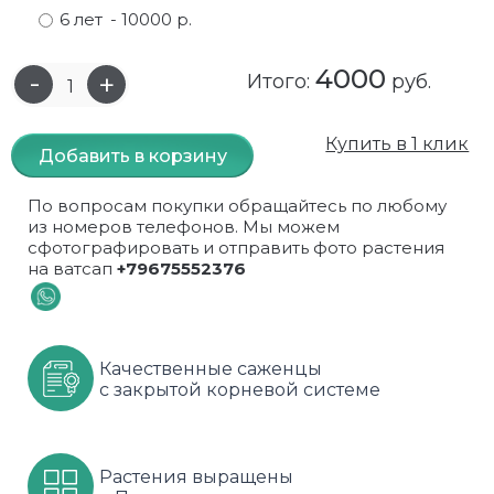
6 лет
- 10000 р.
Самшит
Малиновое дерево
Кизил
Мускусные
4000
Итого:
руб.
Сирень
Миндаль
Крыжовник
Оранжевые розы
Спирея
Облепиха высокорослая
Малина
Парковые
Купить в 1 клик
Добавить в корзину
Форзиция
Облепиха высокорослая, раскидистая
На штамбе
Пионовидные
По вопросам покупки обращайтесь по любому
из номеров телефонов. Мы можем
Шиповник декоративный красный
Орех (Фундук)
Облепиха
Плетистые
сфотографировать и отправить фото растения
на ватсап
+79675552376
Шиповник декоративный, белый
Персики
Оптом
Почвопокровные
Юкка
Сливы
От производителя
разноцветные
Качественные саженцы
Хурма
Рябина
Роза ругоза
с закрытой корневой системе
Черемуховое дерева
Рябина красная
Розовые розы
Растения выращены
Черешни
Рябина черноплодная
Розы фиолетовые