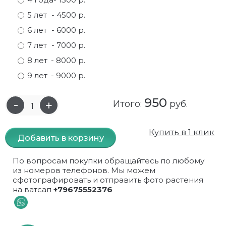
5 лет
- 4500 р.
Самшит
Малиновое дерево
Кизил
Мускусные
6 лет
- 6000 р.
Сирень
Миндаль
Крыжовник
Оранжевые розы
7 лет
- 7000 р.
8 лет
- 8000 р.
Спирея
Облепиха высокорослая
Малина
Парковые
9 лет
- 9000 р.
Форзиция
Облепиха высокорослая, раскидистая
На штамбе
Пионовидные
950
Итого:
руб.
Шиповник декоративный красный
Орех (Фундук)
Облепиха
Плетистые
Шиповник декоративный, белый
Персики
Оптом
Почвопокровные
Купить в 1 клик
Добавить в корзину
Юкка
Сливы
От производителя
разноцветные
По вопросам покупки обращайтесь по любому
из номеров телефонов. Мы можем
Хурма
Рябина
Роза ругоза
сфотографировать и отправить фото растения
на ватсап
+79675552376
Черемуховое дерева
Рябина красная
Розовые розы
Черешни
Рябина черноплодная
Розы фиолетовые