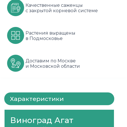
Качественные саженцы
Шарафуга
Смородина
Сиреневые
с закрытой корневой системе
Шелковица
Сортовые
Спрей
Растения выращены
Яблони
Черника
Флорибунда
в Подмосковье
Шиповник
Чайно гибридные
Шрабы
Доставим по Москве
и Московской области
Штамбовые
Характеристики
Виноград Агат