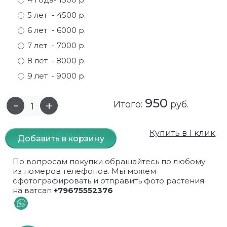
5 лет
- 4500 р.
Самшит
Малиновое дерево
Кизил
Мускусные
6 лет
- 6000 р.
Сирень
Миндаль
Крыжовник
Оранжевые розы
7 лет
- 7000 р.
8 лет
- 8000 р.
Спирея
Облепиха высокорослая
Малина
Парковые
9 лет
- 9000 р.
Форзиция
Облепиха высокорослая, раскидистая
На штамбе
Пионовидные
950
Итого:
руб.
Шиповник декоративный красный
Орех (Фундук)
Облепиха
Плетистые
Шиповник декоративный, белый
Персики
Оптом
Почвопокровные
Купить в 1 клик
Добавить в корзину
Юкка
Сливы
От производителя
разноцветные
По вопросам покупки обращайтесь по любому
из номеров телефонов. Мы можем
Хурма
Рябина
Роза ругоза
сфотографировать и отправить фото растения
на ватсап
+79675552376
Черемуховое дерева
Рябина красная
Розовые розы
Черешни
Рябина черноплодная
Розы фиолетовые