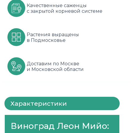
Качественные саженцы
Шарафуга
Смородина
Сиреневые
с закрытой корневой системе
Шелковица
Сортовые
Спрей
Растения выращены
Яблони
Черника
Флорибунда
в Подмосковье
Шиповник
Чайно гибридные
Шрабы
Доставим по Москве
и Московской области
Штамбовые
Характеристики
Виноград Леон Мийо: