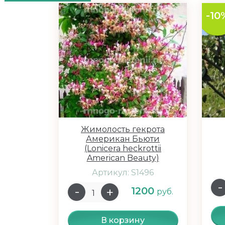
-10
Жимолость гекрота
Американ Бьюти
(Lonicera heckrottii
American Beauty)
Артикул: S1496
1200
руб.
В корзину