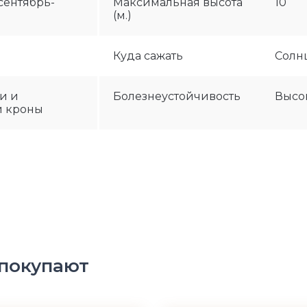
сентябрь-
Максимальная высота
10
(м.)
Куда сажать
Солн
и и
Болезнеустойчивость
Высо
и кроны
 покупают