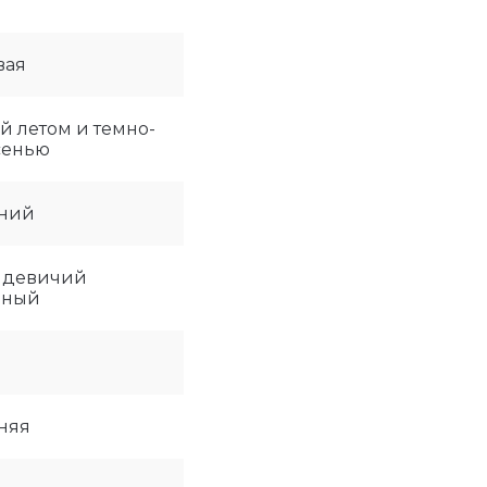
вая
й летом и темно-
сенью
ний
 девичий
нный
няя