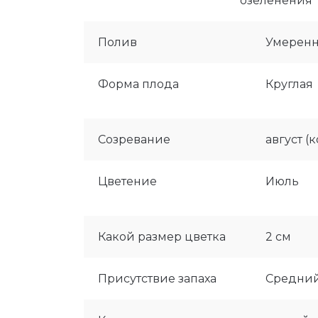
озеленения
Полив
Умерен
Форма плода
Круглая
Созревание
август (
Цветение
Июль
Какой размер цветка
2 см
Присутствие запаха
Средни