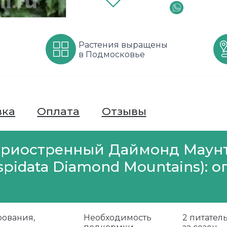
Растения выращены
в Подмосковье
вка
Оплата
Отзывы
триостренный Даймонд Маун
uspidata Diamond Mountains): 
ования,
Необходимость
2 питате