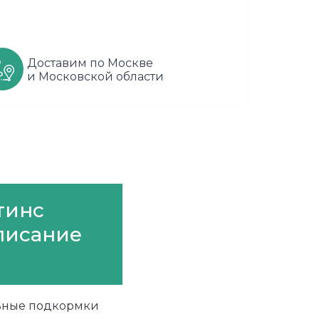
Доставим по Москве
и Московской области
тинс
описание
льные подкормки