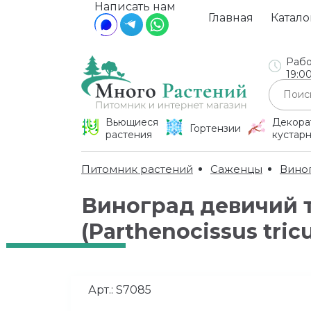
Написать нам
Главная
Катало
Рабо
19:0
Вьющиеся
Декора
Гортензии
растения
кустар
Питомник растений
Саженцы
Вино
Виноград девичий 
(Parthenocissus tri
Арт.:
S7085