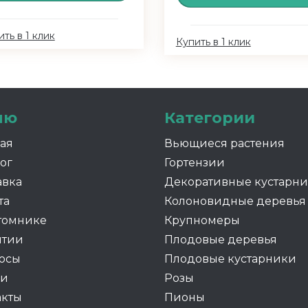
ть в 1 клик
Купить в 1 клик
ню
Категории
ная
Вьющиеся растения
ог
Гортензии
авка
Декоративные кустарн
та
Колоновидные деревья
томнике
Крупномеры
нтии
Плодовые деревья
осы
Плодовые кустарники
ии
Розы
акты
Пионы