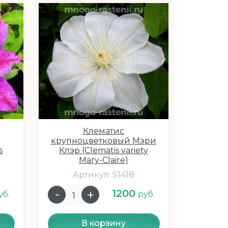
Клематис
крупноцветковый Мэри
s
Клэр (Clematis variety
Mary-Claire)
Артикул: S1418
1200
уб.
руб.
В корзину