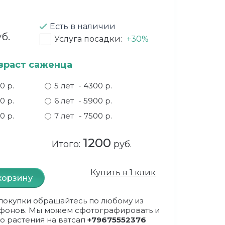
Есть в наличии
б.
Услуга посадки:
+30%
зраст саженца
00 р.
5 лет
- 4300 р.
50 р.
6 лет
- 5900 р.
00 р.
7 лет
- 7500 р.
1200
Итого:
руб.
Купить в 1 клик
корзину
покупки обращайтесь по любому из
фонов. Мы можем сфотографировать и
о растения на ватсап
+79675552376