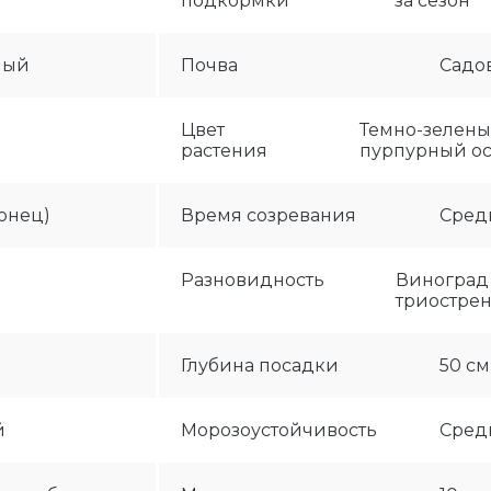
подкормки
за сезон
ный
Почва
Садо
Цвет
Темно-зелены
растения
пурпурный о
конец)
Время созревания
Сред
Разновидность
Виноград
триостре
Глубина посадки
50 см
й
Морозоустойчивость
Сред