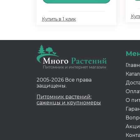
Купи
Купить в 1 клик
Ме
Глав
Катал
2005-2026 Все права
Дост
защищены.
Опла
Питомник растений:
О пи
саженцы и крупномеры
Гара
Вопр
Акц
Конт