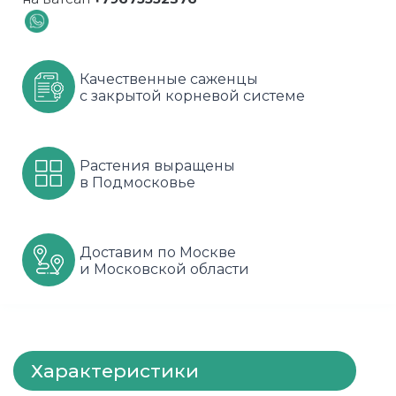
Шарафуга
Смородина
Сиреневые
Шелковица
Сортовые
Спрей
Качественные саженцы
с закрытой корневой системе
Яблони
Черника
Флорибунда
Шиповник
Чайно гибридные
Растения выращены
в Подмосковье
Шрабы
Штамбовые
Доставим по Москве
и Московской области
Характеристики