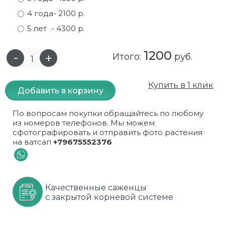
4 года
- 2100 р.
Самшит
Малиновое дерево
Кизил
Мускусные
5 лет
- 4300 р.
Сирень
Миндаль
Крыжовник
Оранжевые розы
1200
Итого:
руб.
Спирея
Облепиха высокорослая
Малина
Парковые
Форзиция
Облепиха высокорослая, раскидистая
На штамбе
Пионовидные
Купить в 1 клик
Добавить в корзину
Шиповник декоративный красный
Орех (Фундук)
Облепиха
Плетистые
По вопросам покупки обращайтесь по любому
из номеров телефонов. Мы можем
Шиповник декоративный, белый
Персики
Оптом
Почвопокровные
сфотографировать и отправить фото растения
на ватсап
+79675552376
Юкка
Сливы
От производителя
разноцветные
Хурма
Рябина
Роза ругоза
Качественные саженцы
Черемуховое дерева
Рябина красная
Розовые розы
с закрытой корневой системе
Черешни
Рябина черноплодная
Розы фиолетовые