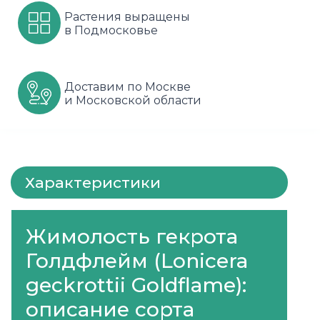
Растения выращены
Шарафуга
Смородина
Сиреневые
в Подмосковье
Шелковица
Сортовые
Спрей
Доставим по Москве
Яблони
Черника
Флорибунда
и Московской области
Шиповник
Чайно гибридные
Шрабы
Характеристики
Штамбовые
Жимолость гекрота
Голдфлейм (Lonicera
geckrottii Goldflame):
описание сорта