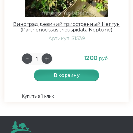
Виноград девичий триостренный Нептун
(Parthenocissus tricuspidata Neptune)
Артикул: S1539
1200
руб.
В корзину
Купить в 1 клик