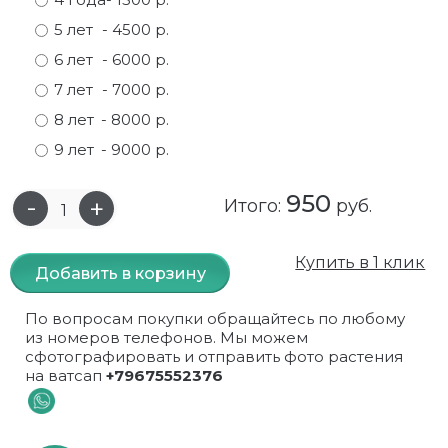
5 лет
- 4500 р.
Самшит
Малиновое дерево
Кизил
Мускусные
6 лет
- 6000 р.
Сирень
Миндаль
Крыжовник
Оранжевые розы
7 лет
- 7000 р.
8 лет
- 8000 р.
Спирея
Облепиха высокорослая
Малина
Парковые
9 лет
- 9000 р.
Форзиция
Облепиха высокорослая, раскидистая
На штамбе
Пионовидные
950
Итого:
руб.
Шиповник декоративный красный
Орех (Фундук)
Облепиха
Плетистые
Шиповник декоративный, белый
Персики
Оптом
Почвопокровные
Купить в 1 клик
Добавить в корзину
Юкка
Сливы
От производителя
разноцветные
По вопросам покупки обращайтесь по любому
из номеров телефонов. Мы можем
Хурма
Рябина
Роза ругоза
сфотографировать и отправить фото растения
на ватсап
+79675552376
Черемуховое дерева
Рябина красная
Розовые розы
Черешни
Рябина черноплодная
Розы фиолетовые