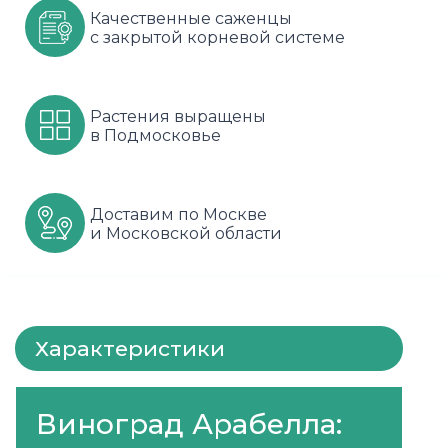
Качественные саженцы
Шарафуга
Смородина
Сиреневые
с закрытой корневой системе
Шелковица
Сортовые
Спрей
Растения выращены
Яблони
Черника
Флорибунда
в Подмосковье
Шиповник
Чайно гибридные
Шрабы
Доставим по Москве
и Московской области
Штамбовые
Характеристики
Виноград Арабелла: