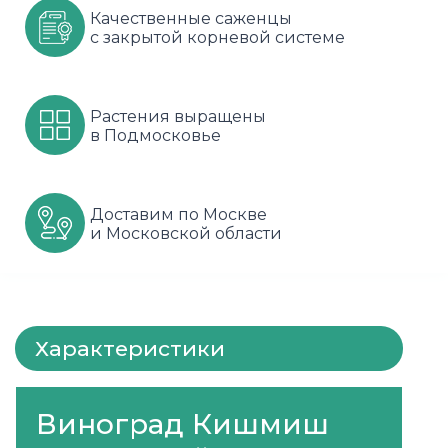
Качественные саженцы
Шарафуга
Смородина
Сиреневые
с закрытой корневой системе
Шелковица
Сортовые
Спрей
Растения выращены
Яблони
Черника
Флорибунда
в Подмосковье
Шиповник
Чайно гибридные
Шрабы
Доставим по Москве
и Московской области
Штамбовые
Характеристики
Виноград Кишмиш