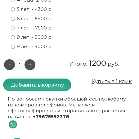
5 лет
- 4300 р.
Самшит
Малиновое дерево
Кизил
Мускусные
6 лет
- 5900 р.
Сирень
Миндаль
Крыжовник
Оранжевые розы
7 лет
- 7500 р.
8 лет
- 8000 р.
Спирея
Облепиха высокорослая
Малина
Парковые
9 лет
- 9000 р.
Форзиция
Облепиха высокорослая, раскидистая
На штамбе
Пионовидные
1200
Итого:
руб.
Шиповник декоративный красный
Орех (Фундук)
Облепиха
Плетистые
Шиповник декоративный, белый
Персики
Оптом
Почвопокровные
Купить в 1 клик
Добавить в корзину
Юкка
Сливы
От производителя
разноцветные
По вопросам покупки обращайтесь по любому
из номеров телефонов. Мы можем
Хурма
Рябина
Роза ругоза
сфотографировать и отправить фото растения
на ватсап
+79675552376
Черемуховое дерева
Рябина красная
Розовые розы
Черешни
Рябина черноплодная
Розы фиолетовые